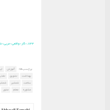
744.-کار-واقعی-مربی-شمشیربازی-چیست
برچسب‌ها:
آموزش
اپه
بهداشت
تشویق
تغذیه
سلامت
شمشیر
شمشیر
مشاوره
معلم
منتور