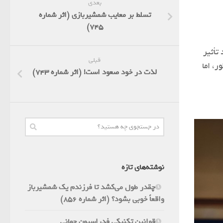
بعدی
تسلط بر معایب شمشیربازی (اثر شماره
745)
تأثیر
قبلی
ر، اما
لذت در خود صعود است! (اثر شماره 743)
نوشته‌های تازه
چقدر طول می‌کشد تا فرزندم یک شمشیرباز
واقعاً خوبی بشود؟ (اثر شماره 856)
قوانین تکنیکی فدراسیون جهانی