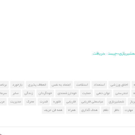
دریافت
اخلاق ورزشی
استعداد
استقامت
اعتماد به نفس
انعطاف پذیری
بازخورد
برنام
تندرستی
توان دهی
حمایت
خودارزشمندی
خودگردان
زندگی
سابر
سرمای
باز
شمشیربازی
عباسعلی فاریابی
فاریابی
فلوره
قدرت
محرک
مدیریت
مرب
مهارت
ناظر
نظم
هدف گذاری
همراه
همه فن حریف