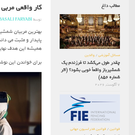
مطالب داغ
کار واقعی مربی شمشی
توسط
BASALI FARYABI
بهترین مربیان شمشیربا
پایدار و مثبت می دان
همیشه این هدف نهایی
مسائل آموزشی
/
والدین
برای خواندن این نوشته به وبلاگ iayeshamshir.ir
چقدر طول می‌کشد تا فرزندم یک
شمشیرباز واقعاً خوبی بشود؟ (اثر
شماره 856)
7 آگوست, 2026
قوانین
/
قوانین فدراسیون جهانی