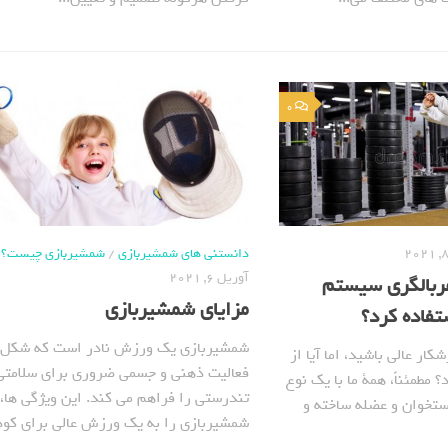
0
دانستنی های شمشیربازی
/
شمشیربازی چیست؟
آوریل 6, 2021
غربالگری سیستم
مزایای شمشیربازی
فاده کرد؟
شمشیربازی یک ورزش نادر است که شکل ک
ر عالی باشید، اما آیا از
فعالیت ذهنی و جسمی ضروری برای سلامتی
 مطمئناً، همة ما با یک نوع
تندرستی را فراهم می کند. این ویژگی ها،
استخوان و عضله ساخته و
شمشیربازی را به یک ورزش عالی برای کودک