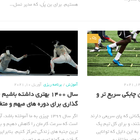
هستیم. برای بن پُل، که مدیر نسل...
0
آموزش
/
برنامه ریزی
آوریل 10, 2021
دبان چابکی سریع تر و
سال 1400 بهتری داشته باش
گذاری برای دوره های مبهم و متغ
یکنانی که پای سریعی دارند
اگر سال 1399 چیزی به ما آموخته باشد،
ند، و برای کل تیم یک
است که سرعت کارمان را کاهش دهیم و بر
به این دلیل که توانایی
ترین جنبه های زندگی تمرکز کنیم. بنابراین
 های مختلف می...
گرفتن هرگونه تصمیم و تعیین...