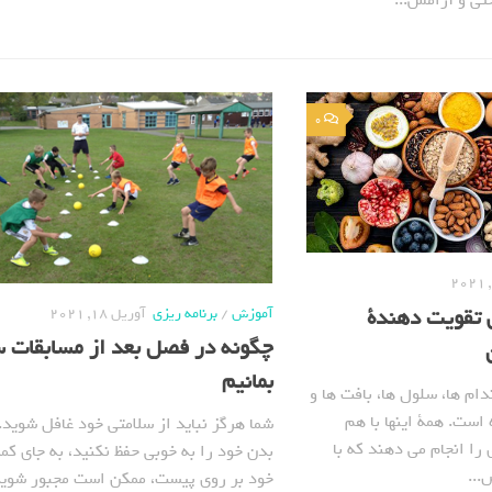
0
ی تقویت دهندة
آموزش
/
برنامه ریزی
آوریل 18, 2021
چگونه در فصل بعد از مسابقات 
بمانیم
ام ها، سلول ها، بافت ها و
است. همة اینها با هم
شما هرگز نباید از سلامتی خود غافل شوید. 
 را انجام می دهند که با
بدن خود را به خوبی حفظ نکنید، به جای کم
...
خود بر روی پیست، ممکن است مجبور شوید