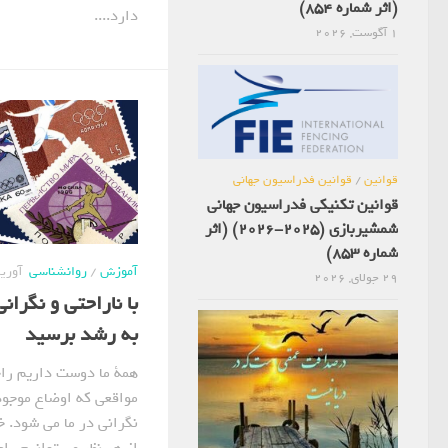
(اثر شماره 854)
دارد....
1 آگوست, 2026
قوانین
/
قوانین فدراسیون جهانی
قوانین تکنیکی فدراسیون جهانی
شمشیربازی (2025-2026) (اثر
شماره 853)
آموزش
/
روانشناسی
آوریل 24, 
29 جولای, 2026
با ناراحتی و نگرانی
به رشد برسید
همة ما دوست داریم را
مواقعی که اوضاع موجود 
نگرانی در ما می شود. خ
از هر نظر می توانیم را