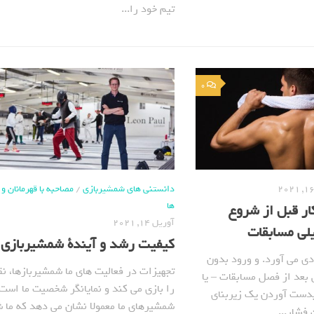
تیم خود را...
0
دانستنی های شمشیربازی
/
مصاحبه با قهرمانان 
ها
ار قبل از شروع
آوریل 14, 2021
لی مسابقات
کیفیت رشد و آیندة شمشیربازی
ی می آورد. و ورود بدون
تجهیزات در فعالیت های ما شمشیربازها، 
ی بعد از فصل مسابقات – یا
را بازی می کند و نمایانگر شخصیت ما است،
 بدست آوردن یک زیربنای
شمشیرهای ما معمولا نشان می دهد که ما 
 فشار...