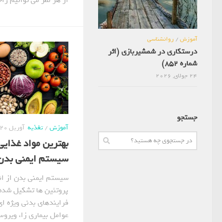
آموزش
/
روانشناسی
درستکاری در شمشیربازی (اثر
شماره 852)
24 جولای, 2026
جستجو
آموزش
/
تغذیه
آوریل 20, 2021
بهترین مواد غذای
سیستم ایمنی بدن
سیستم ایمنی بدن از اند
پروتئین ها تشکیل شده 
فرایندهای بدنی ویژه ای
عوامل بیماری زا، ویروس