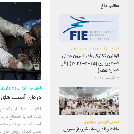
مطالب داغ
قوانین
/
قوانین فدراسیون جهانی
قوانین تکنیکی فدراسیون جهانی
شمشیربازی (2025-2026) (اثر
شماره 855)
3 آگوست, 2026
آموزش
/
ایمنی و جلوگیری
درمان آسیب های 
اکثر ورزشکارانی که د
مسائل آموزشی
/
والدین
استراحت، یخ، فشرده سا
مثلث والدین-شمشیرباز -مربی
ضمن اینکه روش های در