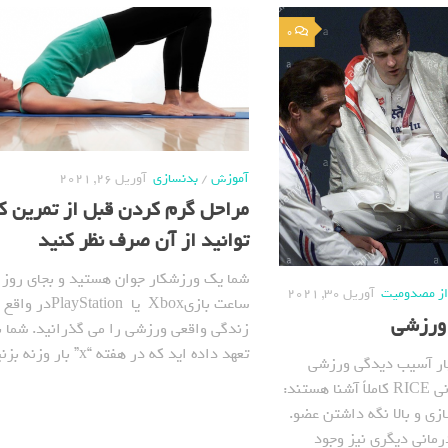
0
آموزش
/
بدنسازی
آوریل 26, 2021
مراحل گرم کردن قبل از تمرین ک
توانید از آن صرف نظر کنید
شما یک ورزشکار جوان هستید و بجای روز
 از مصدومیت
آوریل 30, 2021
ساعت بازیXbox یا PlayStation
ورزشی
زندگی واقعی ورزشی را می گذرانید. شما ب
تعهد داده اید که در هفته “x” بار وزنه بزنید...
چار آسیب دیدگی ورزشی
شده اند با اصطلاح درمانی RICE کاملاً آشنا هستند:
زی و بالا نگه داشتن عضو.
مانی دیگری نیز وجود