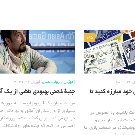
0
2021
آموزش
/
روانشناسی
آوریل 22, 2021
 خود مبارزه کنید تا
جنبة ذهنی بهبودی ناشی از یک 
من به عنوان یک فیزیوتراپیست طب ورزشی
بسیاری از ورزشکاران آماتور و قهرمانان حر
حت باشیم. به خصوص در
درمان می کنم. برای کمک به شما ورزشکار 
باعث ایجاد ناراحتی و
احساس می کنم که جنبه های روانشناختی 
وشبختانه در شمشیربازی، ما
حتی و آرامش...