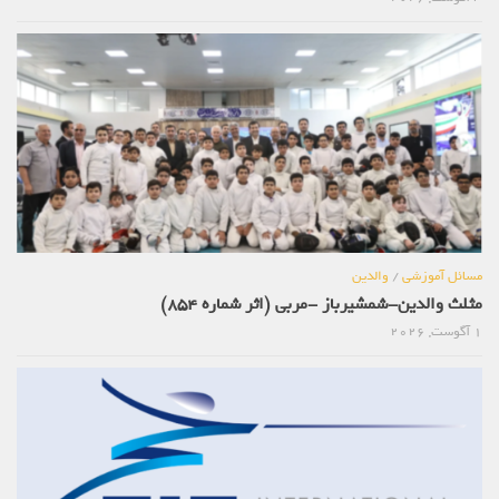
مسائل آموزشی
/
والدین
مثلث والدین-شمشیرباز -مربی (اثر شماره 854)
1 آگوست, 2026