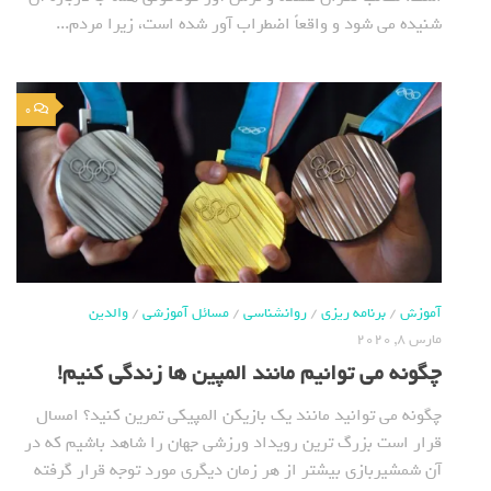
شنیده می شود و واقعاً اضطراب آور شده است، زیرا مردم...
0
آموزش
/
برنامه ریزی
/
روانشناسی
/
مسائل آموزشی
/
والدین
مارس 8, 2020
چگونه می توانیم مانند المپین ها زندگی کنیم!
چگونه می توانید مانند یک بازیکن المپیکی تمرین کنید؟ امسال
قرار است بزرگ ترین رویداد ورزشی جهان را شاهد باشیم که در
آن شمشیربازی بیشتر از هر زمان دیگری مورد توجه قرار گرفته