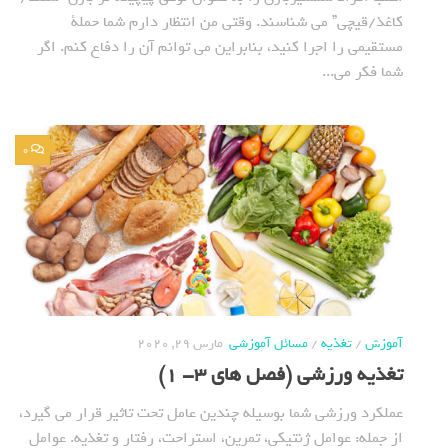
کاغذ/قیچی” می شناسند. وقتی من انتظار دارم شما حملة
مستقیمی را اجرا کنید، بنابراین می توانم آن را دفاع کنم. اگر
شما فکر می...
0
آموزش
/
تغذیه
/
مسائل آموزشی
مارس 29, 2020
تغذيه ورزشي (فصل های 3- 1)
عملكرد ورزشي شما بوسيله چندين عامل تحت تاثير قرار مي گيرد،
از جمله: عوامل ژنتيكي، تمرين، استراحت، رفتار و تغذيه. عوامل