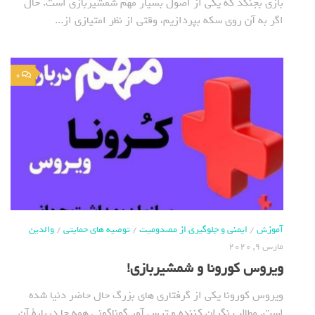
بازی بجنگد که یکی از اصول بسیار مهم شمشیربازی است. حال
اگر به آن روی سکه بپردازیم، وقتی از نظر امتیازی از...
0
آموزش
/
ایمنی و جلوگیری از مصدومیت
/
توصیه های حمایتی
/
والدین
مارس 9, 2020
ویروس کورونا و شمشیربازی!
ویروس کورونا یکی از گرفتاری های بزرگ حال حاضر دنیا شده
است. مطالب نگران کننده و ترس آور گوناگونی همه جا دربارة آن