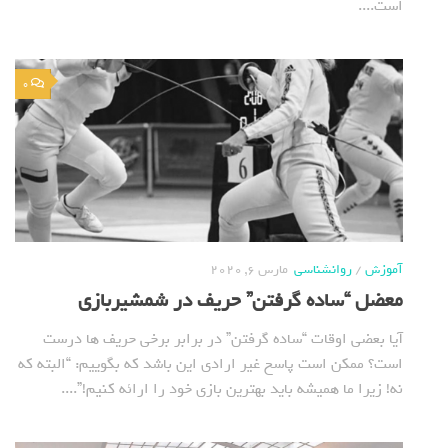
است....
0
آموزش
/
روانشناسی
مارس 6, 2020
معضل “ساده گرفتن” حریف در شمشیربازی
آیا بعضی اوقات “ساده گرفتن” در برابر برخی حریف ها درست
است؟ ممکن است پاسخ غیر ارادی این باشد که بگوییم: “البته که
نه! زیرا ما همیشه باید بهترین بازی خود را ارائه کنیم!”....