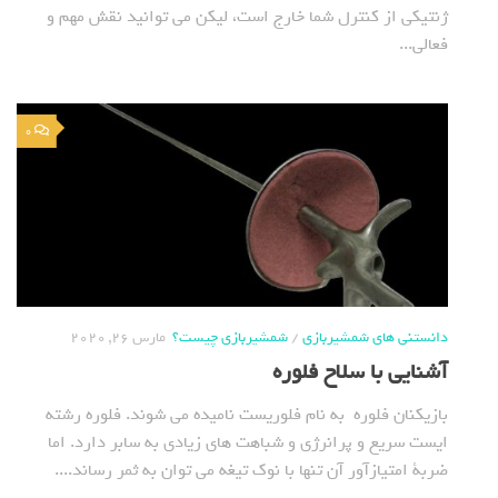
ژنتيكي از كنترل شما خارج است، ليكن مي توانيد نقش مهم و
فعالي...
0
دانستنی های شمشیربازی
/
شمشیربازی چیست؟
مارس 26, 2020
آشنایی با سلاح فلوره
بازیکنان فلوره به نام فلوریست نامیده می شوند. فلوره رشته
ایست سریع و پرانرژی و شباهت های زیادی به سابر دارد. اما
ضربة امتیازآور آن تنها با نوک تیغه می توان به ثمر رساند....