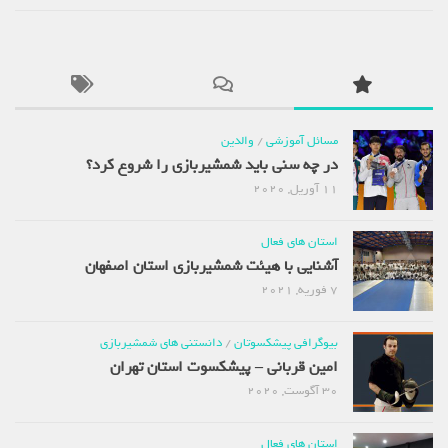
مسائل آموزشی
/
والدین
در چه سنی باید شمشیربازی را شروع کرد؟
11 آوریل, 2020
استان های فعال
آشنایی با هیئت شمشیربازی استان اصفهان
7 فوریه, 2021
بیوگرافی پیشکسوتان
/
دانستنی های شمشیربازی
امین قربانی – پیشکسوت استان تهران
30 آگوست, 2020
استان های فعال