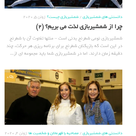
دانستنی های شمشیربازی
/
شمشیربازی چیست؟
ژوئن 5, 2020
چرا از شمشیربازی لذت می بریم؟ (2)
شمشیربازی نوعی شطرنج بدنی است – منتها تفاوت آن با شطرنج
در این است که بازیکنان شطرنج برای برنامه ریزی هر حرکت، چند
دقیقه زمان دارند. اما در شمشیربازی شما باید مجموعه ای از...
0
دانستنی های شمشیربازی
/
مصاحبه با قهرمانان و شخصیت ها
ژوئن 4, 2020