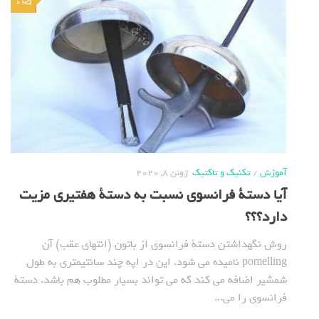
0
آموزش
/
تکنیک و تاکتیک
ژوئن 8, 2020
آیا دستة فرانسوی نسبت به دستة هفتیری مزیت
دارد؟؟؟
روش نگهداشتن دستة فرانسوی از باتون (انتهای عقب) آن
pomelling نامیده می شود. این در اپه چند سانتیمتری به طول
شمشیر اضافه می کند که می تواند بسیار مطلوب هم باشد. دستة
فرانسوی را می...