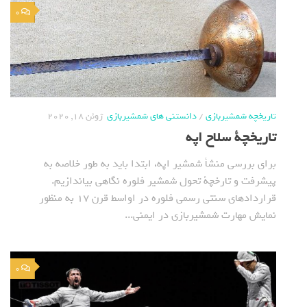
0
تاریخچه شمشیربازی
/
دانستنی های شمشیربازی
ژوئن 18, 2020
تاریخچة سلاح اپه
برای بررسی منشأ شمشیر اپه، ابتدا باید به طور خلاصه به
پیشرفت و تارخچة تحول شمشیر فلوره نگاهی بیاندازیم.
قراردادهای سنتی رسمی فلوره در اواسط قرن 17 به منظور
نمایش مهارت شمشیربازی در ایمنی...
0