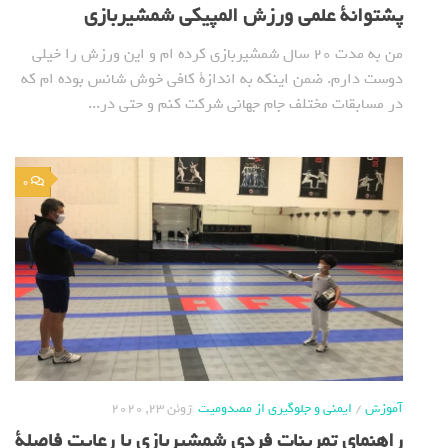
پشتوانة علمی ورزش المپیکی شمشیربازی
من به مدت 20 سال شمشیربازی کرده ام و این ورزش را خیلی
دوست دارم. ضمن اینکه به اندازة کافی خوش شانس بوده ام که
در مسابقات مختلف جام جهانی شرکت کنم و حتی در...
0
آموزش
/
ایمنی و جلوگیری از مصدومیت
ژوئن 23, 2020
راهنمای تمرینات فردی شمشیربازی با رعایت فاصلة