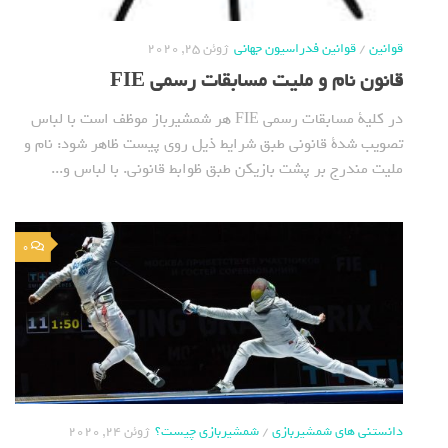
قوانین
/
قوانین فدراسیون جهانی
ژوئن 25, 2020
قانون نام و ملیت مسابقات رسمی FIE
در کلیة مسابقات رسمی FIE هر شمشیرباز موظف است با لباس
تصویب شدة قانونی طبق شرایط ذیل روی پیست ظاهر شود: نام و
ملیت مندرج بر پشت بازیکن طبق ظوابط قانونی. با لباس و...
0
دانستنی های شمشیربازی
/
شمشیربازی چیست؟
ژوئن 24, 2020