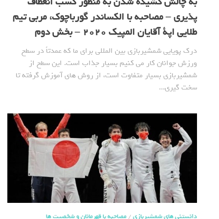
به چالش کشیده شدن به منظور کسب انعطاف
پذیری – مصاحبه با الکساندر گورباچوک، مربی تیم
طلایی اپة آقایان المپیک 2020 – بخش دوم
درک پویایی شمشیربازی بین المللی برای ما که عمدتاً در سطح
ورزش جوانان کار می کنیم بسیار جذاب است. این سطح از
شمشیربازی بسیار متفاوت است، از روش های آموزش گرفته تا
سخت گیری...
دانستنی های شمشیربازی
/
مصاحبه با قهرمانان و شخصیت ها