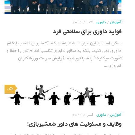
آموزش
/
داوری
اکتبر 4, 2021
فواید داوری برای سلامتی فرد
ممکن است با این عبارت آشنا باشید که: “شما برای تناسب اندام
داوری نمی کنید. بلکه به منظور داوری،تناسب اندام تان را حفظ و
تقویت میکنید!” بله، با توجه به افزایش سرعت ورزشکاران
امروزی،...
0
آموزش
/
داوری
اکتبر 1, 2021
وظایف و مسئولیت های داور شمشیربازی!