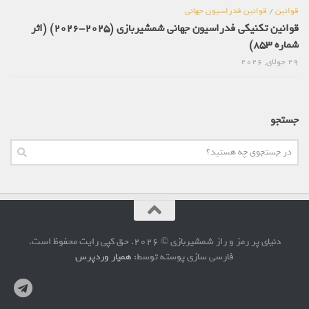
قوانین
/
قوانین فدراسیون جهانی
قوانین تکنیکی فدراسیون جهانی شمشیربازی (2025-2026) (اثر
شماره 853)
29 جولای, 2026
جستجو
دنیای پر رمز و راز شمشیربازی © 2026. حق کپی رایت محفوظ است.
فارسی سازی پوسته توسط:
همیار وردپرس