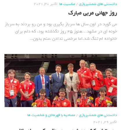
دانستنی های شمشیربازی
/
مناسبت ها
اکتبر 30, 2021
روز جهانی مربی مبارک
می گوید در اون سال ها سرباز بگیری بود و من رو بردند به سرباز
خونه ای در مشهد…هنوز ۴۵ روز نگذشته بود، که دلم برای
خانواده ام تنگ شد.اما مرخصی ندادن ،منم بدون...
دانستنی های شمشیربازی
/
مصاحبه با قهرمانان و شخصیت ها
اکتبر 29, 2021