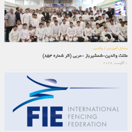
مسائل آموزشی
/
والدین
مثلث والدین-شمشیرباز -مربی (اثر شماره 854)
1 آگوست, 2026