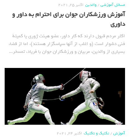
مسائل آموزشی
/
والدین
اکتبر 25, 2021
آموزش ورزشکاران جوان برای احترام به داور و
داوری
اکثر مردم قبول دارند که کار داور، عضو هیئت ژوری یا کمیتة
فنی دشوار است (و اغلب از آنها سپاسگزار هستند)، اما از قضا،
بسیاری از والدین، مربیان و ورزشکاران جوان با فریاد، تمسخر...
آموزش
/
تکنیک و تاکتیک
اکتبر 24, 2021