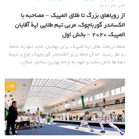
اکتبر 27, 2021
از رویاهای بزرگ تا طلای المپیک – مصاحبه با
الکساندر گورباچوک، مربی تیم طلایی اپة آقایان
المپیک 2020 – بخش اول
لحظة دریافت طلای اپة المپیک، برای جهانیان، شاید تنها یک لحظه
به نظر رسید. اما آن لحظه برای الکساندر گورباچوک، اوج و نتیجة
دهه ها تلاش سخت و تعهد به ارائه بهترین ساختار ممکن...
0