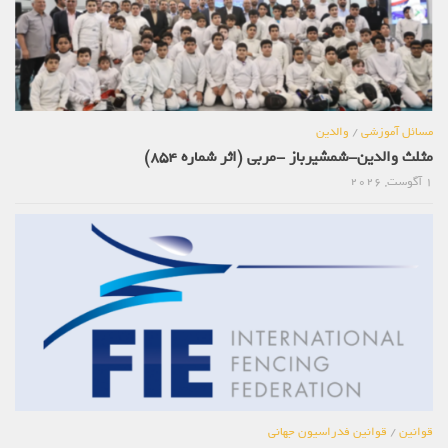
مسائل آموزشی
/
والدین
مثلث والدین-شمشیرباز -مربی (اثر شماره 854)
1 آگوست, 2026
قوانین
/
قوانین فدراسیون جهانی