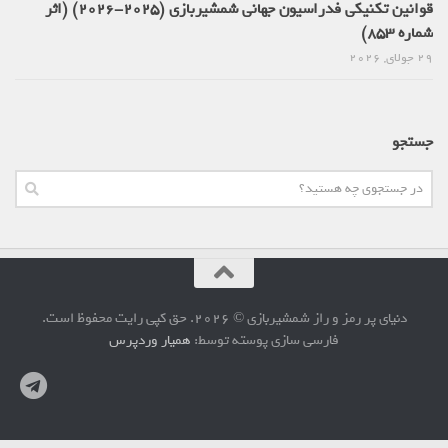
قوانین تکنیکی فدراسیون جهانی شمشیربازی (2025-2026) (اثر
شماره 853)
29 جولای, 2026
جستجو
دنیای پر رمز و راز شمشیربازی © 2026. حق کپی رایت محفوظ است.
فارسی سازی پوسته توسط:
همیار وردپرس