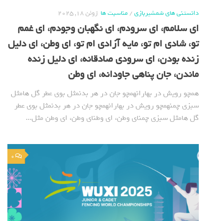
دانستنی های شمشیربازی
/
مناسبت ها
ژوئن 18, 2025
ای سلامم، ای سرودم، ای نگهبان وجودم، ای غمم
تو، شادی ام تو، مایه آزادی ام تو، ای وطن، ای دلیل
زنده بودن، ای سرودی صادقانه، ای دلیل زنده
ماندن، جان پناهی جاودانه، ای وطن
همچو رویش در بهارانهمچو جان در هر بدنمثل بوی عطر گل هامثل
سبزی چمنهمچو رویش در بهارانهمچو جان در هر بدنمثل بوی عطر
گل هامثل سبزی چمنای وطن، ای وطنای وطن، ای وطن مثل...
0