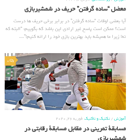
معضل “ساده گرفتن” حریف در شمشیربازی
آیا بعضی اوقات “ساده گرفتن” در برابر برخی حریف ها درست
است؟ ممکن است پاسخ غیر ارادی این باشد که بگوییم: “البته که
نه! زیرا ما همیشه باید بهترین بازی خود را ارائه کنیم!”....
0
آموزش
/
تکنیک و تاکتیک
فوریه 26, 2020
مسابقة تمرینی در مقابل مسابقة رقابتی در
شمشیربازی