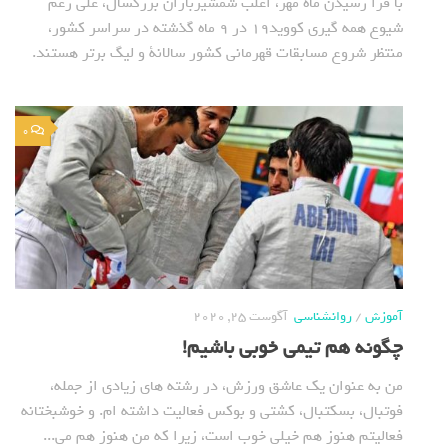
با فرا رسیدن ماه مهر، اغلب شمشیربازان بزرگسال، علی رغم
شیوع همه گیری کووید19 در 9 ماه گذشته در سراسر کشور،
منتظر شروع مسابقات قهرمانی کشور سالانة و لیگ برتر هستند.
0
آموزش
/
روانشناسی
آگوست 25, 2020
چگونه هم تیمی خوبی باشیم!
من به عنوان یک عاشق ورزش، در رشته های زیادی از جمله،
فوتبال، بسکتبال، کشتی و بوکس فعالیت داشته ام. و خوشبختانه
فعالیتم هنوز هم خیلی خوب است، زیرا که من هنوز هم می...