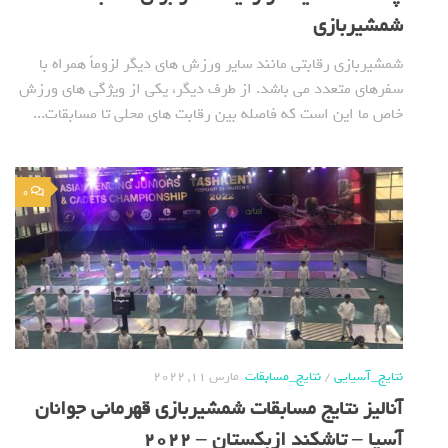
شمشیربازی
شمشیربازی رقابتی مانند سایر ورزش های دیگر لزوماً همراه با
سفرهای متعدد می باشد. از طرف دیگر، یکی از ویژگی های ورزش
خاص ما این است که فاصله بین رقابت های محلی تا مسابقات...
0
نتایج_آسیایی
/
نتایج_مسابقات
مارس 11, 2022
آنالیز نتایج مسابقات شمشیربازی قهرمانی جوانان
آسیا – تاشکند ازبکستان – 2022