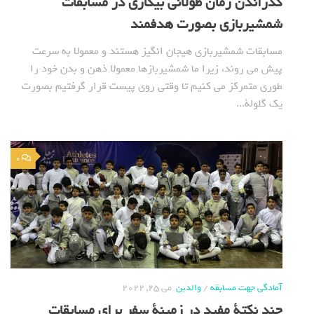
گذراندن زمان طولانی بیکاری در مسابقات
شمشیربازی بصورت هدفمند
مسابقات شمشیربازی هیجان انگیز هستند و معمولا به سرعت
پیش می روند، زیرا ما شمشیربازها معمولا ذهن و بدن خود را
طوری متمرکز می کنیم تا وقتی روی پیست قرار گرفتیم بصورت
یک گلولة...
0
آمادگی جهت مسابقه
/
والدین
می 25, 2022
چند نکتة مفید در زمینة سفر برای مسابقات