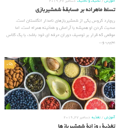
آموزش
/
تکنیک و تاکتیک
دسامبر 27, 2019
تسلط ماهرانه بر مسابقة شمشیربازی
ریچارد کروس یکی از شمشیربازهای نامدار انگلستان است.
صحبت کردن او همیشه با آرامش و طمأنینه همراه است، اما
موقعی که قرار بر توصیف دوران حرفه ای خود باشد، با یک کلاس
عجیب و...
0
آموزش
/
تغذیه
دسامبر 27, 2019
تغذیة روزانة شمشیربازها