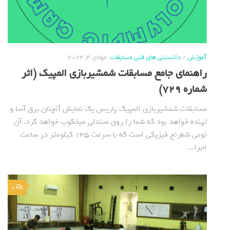
آموزش
/
دانستنی های فنی مسابقات
جولای 4, 2024
راهنمای جامع مسابقات شمشیربازی المپیک (اثر
شماره 729)
مسابقات شمشیربازی المپیک پاریس یک نمایش آنچنان برق آسا و
تپنده خواهد بود که شما را روی صندلی میخکوب خواهد کرد. آن
نوعی شطرنج فیزیکی است که با سرعت 145 کیلومتر در ساعت
اجرا...
0