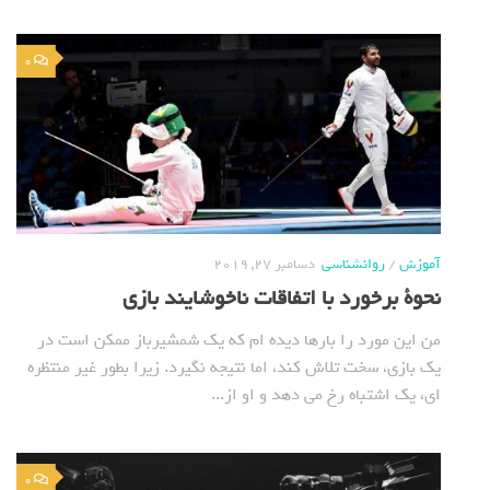
0
آموزش
/
روانشناسی
دسامبر 27, 2019
نحوة برخورد با اتفاقات ناخوشایند بازی
من این مورد را بارها دیده ام که یک شمشیرباز ممکن است در
یک بازی، سخت تلاش کند، اما نتیجه نگیرد. زیرا بطور غیر منتظره
ای، یک اشتباه رخ می دهد و او از...
0