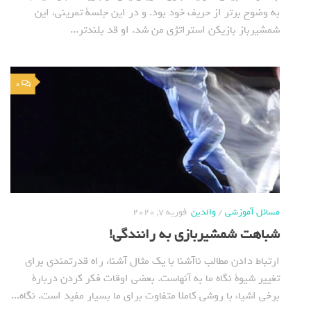
به وضوح برتر از حریف خود بود. و در این جلسة تمرینی، این
شمشیرباز بازیکن استراتژی من شد. او قد بلندتر...
0
مسائل آموزشی
/
والدین
فوریه 7, 2020
شباهت شمشیربازی به رانندگی!
ارتباط دادن مطالب ناآشنا با یک مثال آشنا، راه قدرتمندی برای
تغییر شیوة نگاه ما به آنهاست. بعضی اوقات فکر کردن دربارة
برخی اشیاء با روشی کاملا متفاوت برای ما بسیار مفید است. نگاه...