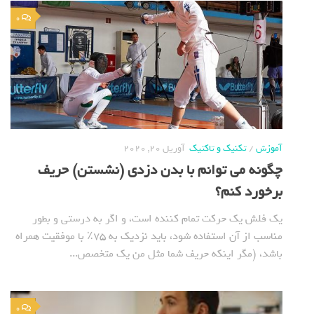
0
آموزش
/
تکنیک و تاکتیک
آوریل 20, 2020
چگونه می توانم با بدن دزدی (نشستن) حریف
برخورد کنم؟
یک فلش یک حرکت تمام کننده است، و اگر به درستی و بطور
مناسب از آن استفاده شود، باید نزدیک به 75٪ با موفقیت همراه
باشد، (مگر اینکه حریف شما مثل من یک متخصص...
0