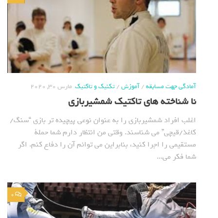
آمادگی جهت مسابقه
/
آموزش
/
تکنیک و تاکتیک
مارس 30, 2020
نا شناخته های تاکتیک شمشیربازی
اغلب افراد شمشیربازی را به عنوان نوعی پیچیده تر بازی “سنگ/
کاغذ/قیچی” می شناسند. وقتی من انتظار دارم شما حملة
مستقیمی را اجرا کنید، بنابراین می توانم آن را دفاع کنم. اگر
شما فکر می...
0