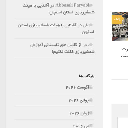
Abbasali Faryabi
در
آشنایی با هیئت
شمشیربازی استان اصفهان
0
علی
در
آشنایی با هیئت شمشیربازی استان
اصفهان
.
در
از کلاس های تابستانی آموزش
رت
شمشیربازی غفلت نکنیم!
ضعف
بایگانی‌ها
آگوست 2026
جولای 2026
ژوئن 2026
می 2026