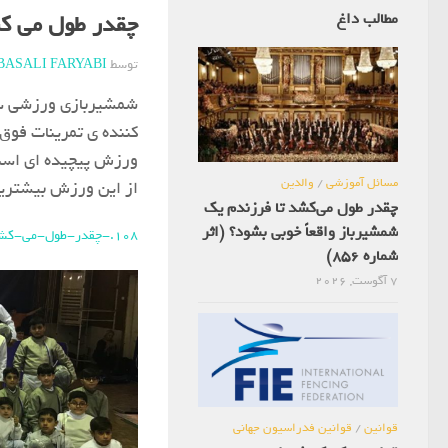
مطالب داغ
چقدر طول می کش
توسط
BASALI FARYABI
شمشیربازی ورزشی سرگ
کننده ی تمرینات فوق 
ورزش پیچیده ای است.
مسائل آموزشی
/
والدین
از این ورزش بیشترین
چقدر طول می‌کشد تا فرزندم یک
شمشیرباز واقعاً خوبی بشود؟ (اثر
108.-چقدر-طول-می-کشد-تا-بفهمم-فرزندم-برای-شمشیربازی-مناسب-است
شماره 856)
7 آگوست, 2026
قوانین
/
قوانین فدراسیون جهانی