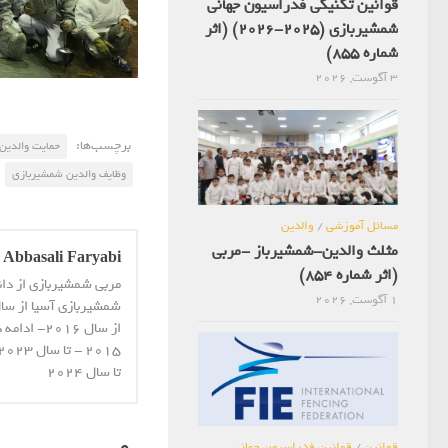
قوانین تکنیکی فدراسیون جهانی
شمشیربازی (2025-2026) (اثر
شماره 855)
3 آگوست, 2026
برچسب‌ها:
حمایت والدین
وظایف والدین شمشیربازی
مسائل آموزشی
/
والدین
مثلث والدین-شمشیرباز -مربی
Abbasali Faryabi
(اثر شماره 854)
مربی شمشیربازی از دا
1 آگوست, 2026
از سال 16
تا سال 2024
قوانین
/
قوانین فدراسیون جهانی