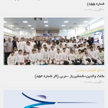
شماره 855)
3 آگوست, 2026
مسائل آموزشی
/
والدین
مثلث والدین-شمشیرباز -مربی (اثر شماره 854)
1 آگوست, 2026