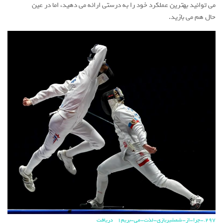
می توانید بهترین عملکرد خود را به درستی ارائه می دهید، اما در عین
حال هم می بازید.
297.-چرا-از-شمشیربازی-لذت-می-بریم1
دریافت