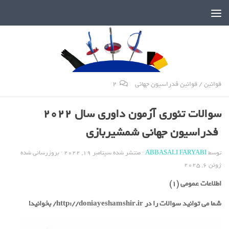
دنیای پر رمز و راز شمشیربازی
قوانین
/
قوانین فدراسیون جهانی
2
سوالات تئوری آزمون داوری سال 2022
فدراسیون جهانی شمشیربازی
توسط
ABBASALI FARYABI
· منتشر شده
سپتامبر 19, 2022
· بروزرسانی شده
ژوئن 6, 2025
اطلاعات عمومی (1)
شما می توانید سوالات را در http://doniayeshamshir.ir/ بخوانید!