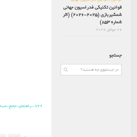
قوانین تکنیکی فدراسیون جهانی
شمشیربازی (2025-2026) (اثر
شماره 853)
29 جولای, 2026
جستجو
729.-راهنمای-جامع-مسابقات-شمشیربازی-المپیک