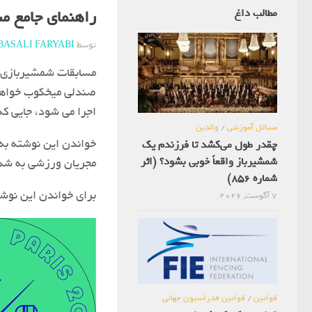
مطالب داغ
راهنمای جامع مسا
توسط
BASALI FARYABI
مسابقات شمشیربازی ا
اجرا می شود، جایی ک
مسائل آموزشی
/
والدین
خواندن این نوشته به 
چقدر طول می‌کشد تا فرزندم یک
شمشیرباز واقعاً خوبی بشود؟ (اثر
مجریان ورزشی به شد
شماره 856)
برای خواندن این نوشته به وبلاگ niayeshamshir.ir
7 آگوست, 2026
قوانین
/
قوانین فدراسیون جهانی