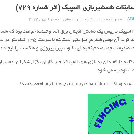
بقات شمشیربازی المپیک (اثر شماره 729)
AB
· منتشر شده
جولای 4, 2024
· بروزرسانی شده
جولای 15, 2024
لمپیک پاریس یک نمایش آنچنان برق آسا و تپنده خواهد بود که شما 
صندلی میخکوب خواهد کرد. آن نوعی شطرنج فیزیکی است که با سرعت 
ه تصمیمات چند صدم ثانیه ای تفاوت بین پیروزی و شکست را ایجاد می
کلیه علاقمندان به بازی های المپیک، خبرنگاران، گزارشگران، مفسران
ت توصیه می شود.
https://do/ مراجعه نمایید!