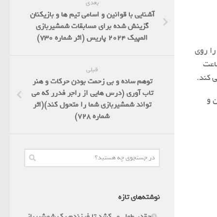
بعدی
آشنایی با قوانین و اسامی تیم ها و بازیکنان
گزینش شده برای مسابقات شمشیربازی
المپیک 2024 پاریس (اثر شماره 730)
را روی
145 کیلومتر در ساعت
قبلی
 کند.
توهم ساده و بی زحمت بودن حرکات و هنر
تاب آوری (درس هایی از راجر فدرر که می
 و
تواند شمشیربازی شما را متحول کند)(اثر
شماره 728)
نوشته‌های تازه
چقدر طول می‌کشد تا فرزندم یک شمشیرباز