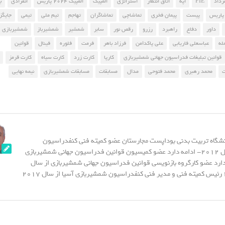
FIE
اپه
اتاق انتظار
استراتژی
المپیک
المپیک 2024 پاریس
انفرادی
ب
پاریس
پیست
پیمان فخری
تماشاچی
تماشاگران
تهاجم
تیم ملی
تیمی
جایگز
داور
دفاع
راهبرد
رزرو
رقص نور
سابر
شمشیر
شمشیرباز
شمشیربازی
له
عباسعلی فاریابی
علی پاکدامن
فرزاد باهر
فرمت
فلوره
فینال
قوانین
قوانین تبلیغات فدراسیون جهانی شمشیربازی
کارپا
کارت زرد
کارت سیاه
کارت قرمز
محمد رهبری
محمد فتوحی
مدال
مسابقات
مسابقات شمشیربازی
نیمه نهایی
نشگاه تربیت بدنی بوداپست مجارستان عضو کمیته فنی کنفدراسیون
شمشیربازی آسیا از سال 2012- ادامه دارد عضو کمیسیون قوانین فدراسیون جهانی شمشیربازی
20- ادامه دارد عضو کارگروه بازنویسی قوانین فدراسیون جهانی شمشیربازی از سال
2015 - تا سال 2023 رئیس کمیته فنی و مدیر فنی کنفدراسیون شمشیربازی آسیا از سال 2017