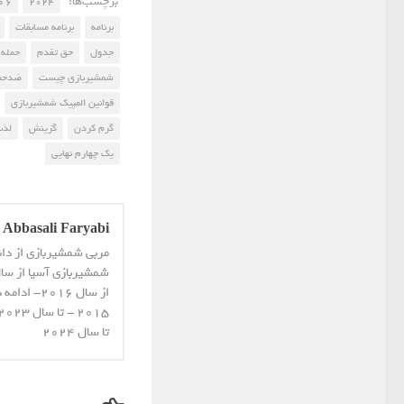
برچسب‌ها:
2024
6 مرداد
برنامه
برنامه مسابقات
جدول
حق تقدم
حمله
شمشیربازی چیست
ضدحم
قوانین المپیک شمشیربازی
گرم کردن
گزینش
لذت
یک چهارم نهایی
Abbasali Faryabi
مربی شمشیربازی از دا
از سال 16
تا سال 2024