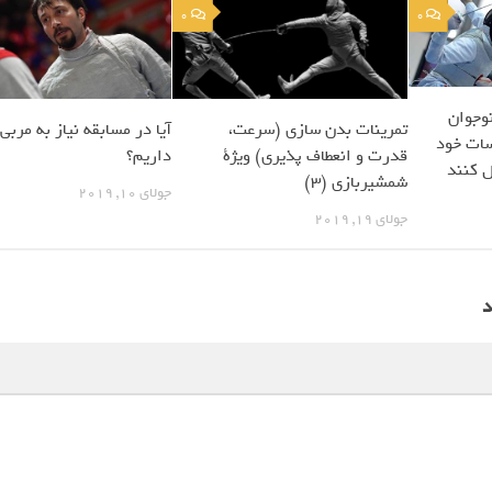
0
0
وجوان
تمرینات بدن سازی (سرعت،
آیا در مسابقه نیاز به مربی
ات خود
قدرت و انعطاف پذیری) ویژة
داریم؟
ل کنند
شمشیربازی (3)
جولای 10, 2019
جولای 19, 2019
د