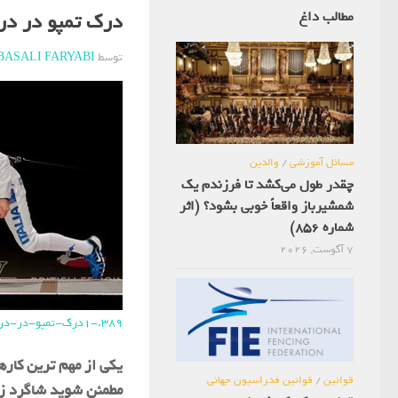
مطالب داغ
درک تمپو در درس
توسط
BASALI FARYABI
مسائل آموزشی
/
والدین
چقدر طول می‌کشد تا فرزندم یک
شمشیرباز واقعاً خوبی بشود؟ (اثر
شماره 856)
7 آگوست, 2026
389.-1درک-تمپو-در-درس-انفرادی
یکی از مهم ترین کاره
قوانین
/
قوانین فدراسیون جهانی
مطمئن شوید شاگرد زم