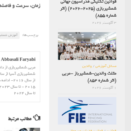
قوانین تکنیکی فدراسیون جهانی
زمان، سرعت و فاصله 
شمشیربازی (2025-2026) (اثر
شماره 855)
3 آگوست, 2026
برچسب‌ها:
آموزش شمشیر
Abbasali Faryabi
مسائل آموزشی
/
والدین
مربی شمشیربازی از دا
مثلث والدین-شمشیرباز -مربی
(اثر شماره 854)
از سال 16
1 آگوست, 2026
تا سال 2024
مطالب مرتبط
قوانین
/
قوانین فدراسیون جهانی