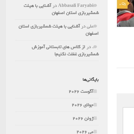
0
Abbasali Faryabi
در
آشنایی با هیئت
شمشیربازی استان اصفهان
علی
در
آشنایی با هیئت شمشیربازی استان
اصفهان
.
در
از کلاس های تابستانی آموزش
شمشیربازی غفلت نکنیم!
بایگانی‌ها
آگوست 2026
جولای 2026
ژوئن 2026
می 2026