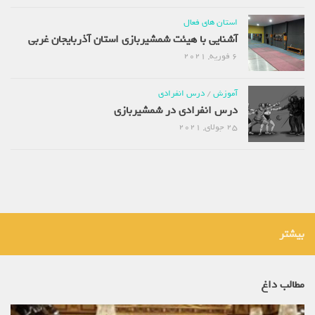
استان های فعال
آشنایی با هیئت شمشیربازی استان آذربایجان غربی
6 فوریه, 2021
آموزش
/
درس انفرادی
درس انفرادی در شمشیربازی
25 جولای, 2021
بیشتر
مطالب داغ