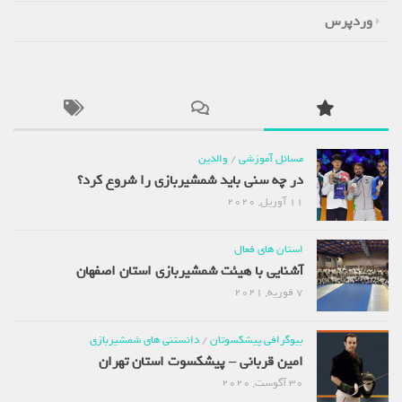
وردپرس
مسائل آموزشی
/
والدین
در چه سنی باید شمشیربازی را شروع کرد؟
11 آوریل, 2020
استان های فعال
آشنایی با هیئت شمشیربازی استان اصفهان
7 فوریه, 2021
بیوگرافی پیشکسوتان
/
دانستنی های شمشیربازی
امین قربانی – پیشکسوت استان تهران
30 آگوست, 2020