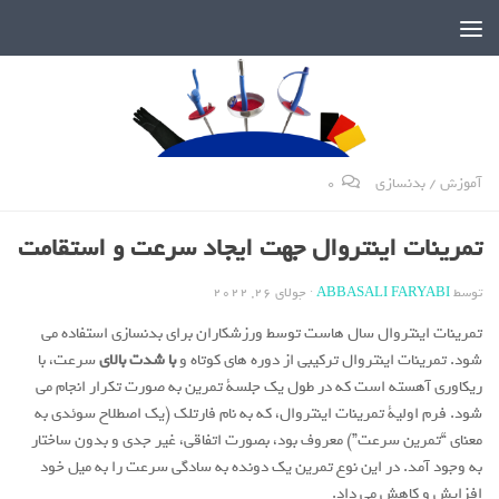
دنیای پر رمز و راز شمشیربازی
آموزش
/
بدنسازی
0
تمرینات اینتروال جهت ایجاد سرعت و استقامت
توسط
ABBASALI FARYABI
·
جولای 26, 2022
تمرینات اینتروال سال هاست توسط ورزشکاران برای بدنسازی استفاده می
شود. تمرینات اینتروال ترکیبی از دوره های کوتاه و
با شدت بالای
سرعت، با
ریکاوری آهسته است که در طول یک جلسة تمرین به صورت تکرار انجام می
شود. فرم اولیة تمرینات اینتروال، که به نام فارتلک (یک اصطلاح سوئدی به
معنای “تمرین سرعت”) معروف بود، بصورت اتفاقی، غیر جدی و بدون ساختار
به وجود آمد. در این نوع تمرین یک دونده به سادگی سرعت را به میل خود
افزایش و کاهش می داد.