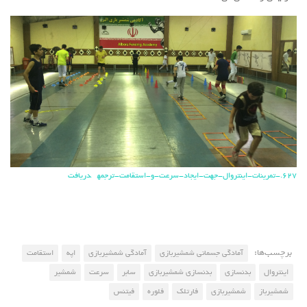
627.-تمرینات-اینتروال-جهت-ایجاد-سرعت-و-استقامت-ترجمه
دریافت
برچسب‌ها:
آمادگی جسمانی شمشیربازی
آمادگی شمشیربازی
اپه
استقامت
اینتروال
بدنسازی
بدنسازی شمشیربازی
سابر
سرعت
شمشیر
شمشیرباز
شمشیربازی
فارتلک
فلوره
فیتنس