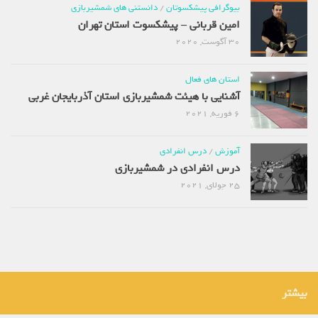
بیوگرافی پیشکسوتان
/
دانستنی های شمشیربازی
امین قربانی – پیشکسوت استان تهران
30 آگوست, 2020
استان های فعال
آشنایی با هیئت شمشیربازی استان آذربایجان غربی
6 فوریه, 2021
آموزش
/
درس انفرادی
درس انفرادی در شمشیربازی
25 جولای, 2021
بیشتر