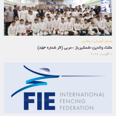
مسائل آموزشی
/
والدین
مثلث والدین-شمشیرباز -مربی (اثر شماره 854)
1 آگوست, 2026