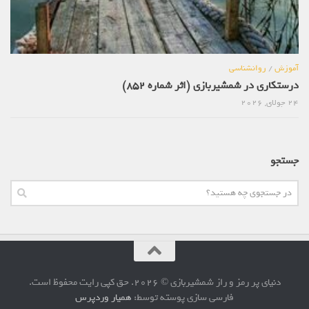
آموزش
/
روانشناسی
درستکاری در شمشیربازی (اثر شماره 852)
24 جولای, 2026
جستجو
دنیای پر رمز و راز شمشیربازی © 2026. حق کپی رایت محفوظ است.
فارسی سازی پوسته توسط:
همیار وردپرس