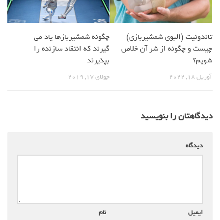
چگونه شمشیربازها یاد می
تاندونیت (البوی شمشیربازی)
گیرند که انتقاد سازنده را
چیست و چگونه از شر آن خلاص
بپذیرند
شویم؟
جولای 17, 2019
آوریل 18, 2022
دیدگاهتان را بنویسید
دیدگاه
*
ایمیل
*
نام
*