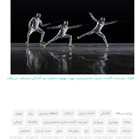
754.-تمرینات-آماده-سازی-شمشیربازی-جهت-بهبود-عملکرد-و-آمادگی-جسمانی
دریافت
برچسب‌ها:
آمادگی
آماده سازی
اسکات
انعطاف پذیری
بازو
بهبود
پلانک
پویایی
پیروزی
تمرینات آماده سازی شمشیربازی
جاگینگ
چابکی
حرکات
حرکت
دست
دو
دوچرخه
ساق
سرد کردن
شمشیر