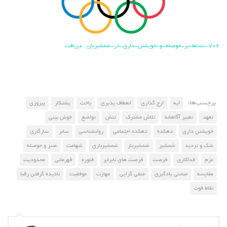
702.-تسلط-بر-حوصله-و-خویشتن-داری-در-شمشیربازی
دریافت
برچسب‌ها:
اپه
ارج گذاری
انعطاف پذیری
باخت
پشتکار
پیروزی
تعهد
تغییر آگاهانه
تلاش مشترک
تنش
تواضع
خوش بینی
خویشتن داری
دهکده
دهکده اجتماعی
روانشناسی
سابر
سازگاری
شک و تردید
شمشیر
شمشیرباز
شمشیربازی
شهامت
صبر و حوصله
عزم
فداکاری
فرصت
فرصت های نابرابر
فلوره
قهرمانی
محدودیت
مقایسه
منحنی یادگیری
منفی گرایی
مهارت
موفقیت
نادیده گرفتن رقبا
نقاط قوت