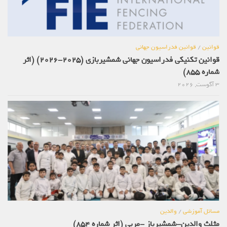
قوانین
/
قوانین فدراسیون جهانی
قوانین تکنیکی فدراسیون جهانی شمشیربازی (2025-2026) (اثر
شماره 855)
3 آگوست, 2026
مسائل آموزشی
/
والدین
مثلث والدین-شمشیرباز -مربی (اثر شماره 854)