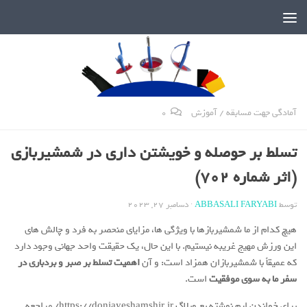
دنیای پر رمز و راز شمشیربازی
آمادگی جهت مسابقه
/
آموزش
0
تسلط بر حوصله و خویشتن داری در شمشیربازی
(اثر شماره 702)
توسط
ABBASALI FARYABI
·
دسامبر 27, 2023
هیچ کدام از ما شمشیربازها با ویژگی ها، مزایای منحصر به فرد و چالش های
این ورزش مهیج غریبه نیستیم. با این حال، یک حقیقت واحد جهانی وجود دارد
که عمیقاً با شمشیربازان همزاد است: و آن
اهمیت تسلط بر صبر و بردباری در
سفر ما به سوی موفقیت
است.
برای خواندن ایم نوشته بع وبلاگ https://doniayeshamshir.ir/ مراجعه