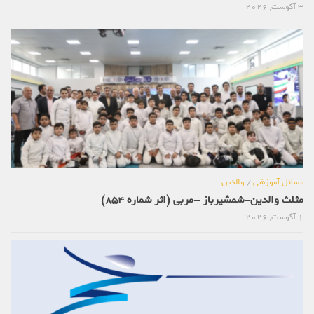
3 آگوست, 2026
مسائل آموزشی
/
والدین
مثلث والدین-شمشیرباز -مربی (اثر شماره 854)
1 آگوست, 2026