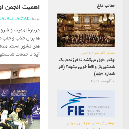
مطالب داغ
اهمیت انجمن اولی
توسط
BASALI FARYABI
دربارة اهمیت و ضرور
ها برای جذب و جلب م
های کشور است. هدف از
مسائل آموزشی
/
والدین
آید تا خدمات شایسته‏
چقدر طول می‌کشد تا فرزندم یک
شمشیرباز واقعاً خوبی بشود؟ (اثر
شماره 856)
7 آگوست, 2026
قوانین
/
قوانین فدراسیون جهانی