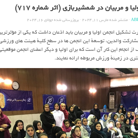
ا و مربیان در شمشیربازی (اثر شماره 717)
AB
· منتشر شده
مارس 11, 2024
· بروزرسانی شده
جولای 16, 2024
ت تشکیل انجمن اولیا و مربیان باید اذعان داشت که یکی از مؤثرتر
شارکت والدین، توسعة این انجمن‏ ها در سطح کلیة هیئت های ورزشی
 انجام این کار آن است که برای اولیا و دیگر اعضای انجمن موقعیت
تری در زمینة ورزش مربوطه ارائه نمایند.