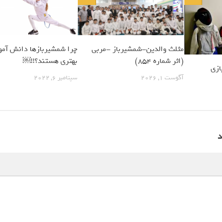
مثلث والدین-شمشیرباز -مربی
چرا شمشیربازها دانش آمو
(اثر شماره 854)
بهتری هستند؟!!￼
ازی
آگوست 1, 2026
سپتامبر 6, 2022
د