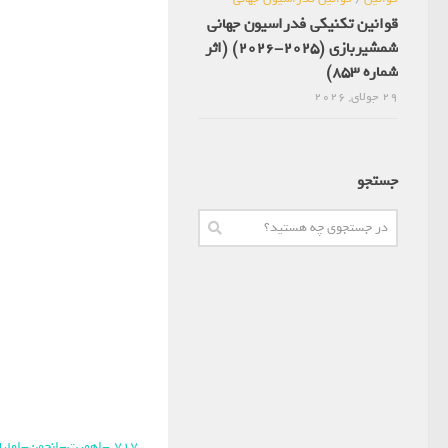
قوانین تکنیکی فدراسیون جهانی
شمشیربازی (2025-2026) (اثر
شماره 853)
29 جولای, 2026
جستجو
717.-اهمیت-انجمن-اولیا-و-مربیان-در-شمشیربازی