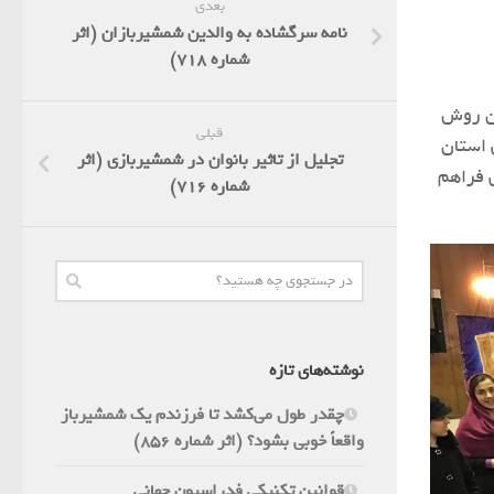
بعدی
نامه سرگشاده به والدین شمشیربازان (اثر
شماره 718)
ین روش
قبلی
 استان
تجلیل از تاثیر بانوان در شمشیربازی (اثر
ی فراهم
شماره 716)
نوشته‌های تازه
چقدر طول می‌کشد تا فرزندم یک شمشیرباز
واقعاً خوبی بشود؟ (اثر شماره 856)
قوانین تکنیکی فدراسیون جهانی