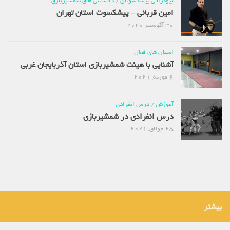
بیوگرافی پیشکسوتان
/
دانستنی های شمشیربازی
امین قربانی – پیشکسوت استان تهران
30 آگوست, 2020
استان های فعال
آشنایی با هیئت شمشیربازی استان آذربایجان غربی
6 فوریه, 2021
آموزش
/
درس انفرادی
درس انفرادی در شمشیربازی
25 جولای, 2021
بیشتر