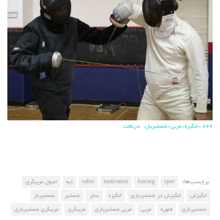
629.-انگیزة-مربی-شمشیربازی
دریافت
برچسب‌ها:
epee
fencing
motivation
sabre
اپه
اصول مربیگری
انگیزش
انگیزش در شمشیربازی
انگیزه
سابر
شمشیر
شمشیرباز
شمشیربازی
فلوره
مربی
مربی شمشیربازی
مربیگری
مربیگری شمشیربازی