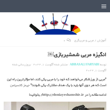
دنیای پر رمز و راز شمشیربازی
آموزش
/
مربی و مربیگری
0
انگیزه مربی شمشیربازی￼
توسط
ABBASALI FARYABI
· منتشر شده
آگوست 1, 2022
· بروزرسانی شده
آگوست 1, 2022
“مربی از ورزشکار می‌خواهد که خود را با مربی یکی کند، اما مؤثرترین راه این
است که هر دوی آنها باید با یک هدف مشترک یکی شوند!”
جیمز کانسیلمن
ادامه مقاله را در http://doniayeshamshir.ir/ بخوانید!