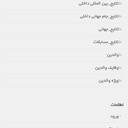
نتایج_بین المللی داخلی
نتایج_جام جهانی داخلی
نتایج_جهانی
نتایج_مسابقات
والدین
وظایف والدین
ویژه والدین
اطلاعات
ورود