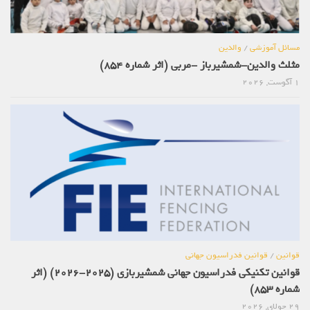
مسائل آموزشی
/
والدین
مثلث والدین-شمشیرباز -مربی (اثر شماره 854)
1 آگوست, 2026
قوانین
/
قوانین فدراسیون جهانی
قوانین تکنیکی فدراسیون جهانی شمشیربازی (2025-2026) (اثر
شماره 853)
29 جولای, 2026