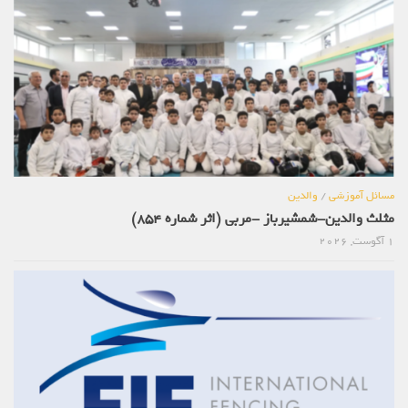
مسائل آموزشی
/
والدین
مثلث والدین-شمشیرباز -مربی (اثر شماره 854)
1 آگوست, 2026