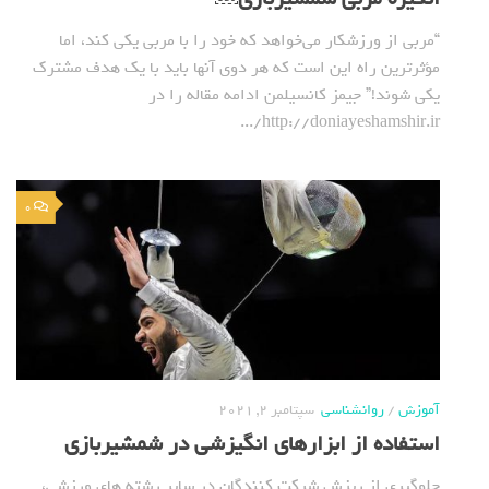
“مربی از ورزشکار می‌خواهد که خود را با مربی یکی کند، اما
مؤثرترین راه این است که هر دوی آنها باید با یک هدف مشترک
یکی شوند!” جیمز کانسیلمن ادامه مقاله را در
http://doniayeshamshir.ir/...
0
آموزش
/
روانشناسی
سپتامبر 2, 2021
استفاده از ابزارهای انگیزشی در شمشیربازی
جلوگیری از ریزش شرکت کنندگان در سایر رشته های ورزشی،