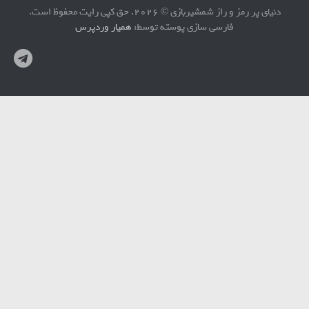
دنیای پر رمز و راز شمشیربازی © 2026. حق کپی رایت محفوظ است.
فارسی سازی پوسته توسط:
همیار وردپرس