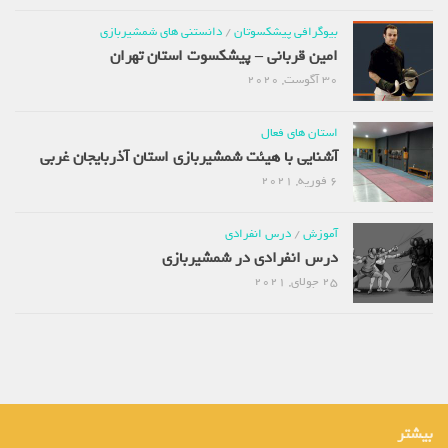
بیوگرافی پیشکسوتان
/
دانستنی های شمشیربازی
امین قربانی – پیشکسوت استان تهران
30 آگوست, 2020
استان های فعال
آشنایی با هیئت شمشیربازی استان آذربایجان غربی
6 فوریه, 2021
آموزش
/
درس انفرادی
درس انفرادی در شمشیربازی
25 جولای, 2021
بیشتر