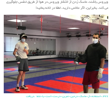
ویروس باشند، ماسک زدن از انتشار ویروس در هوا از طریق تنفس جلوگیری
می کند. بنابراین، اگر علائمی دارید، لطفا در خانه بمانید!
326.-استفاده-از-ماسک-درحین-تمرین-درست-است-یا-غلط
دریافت