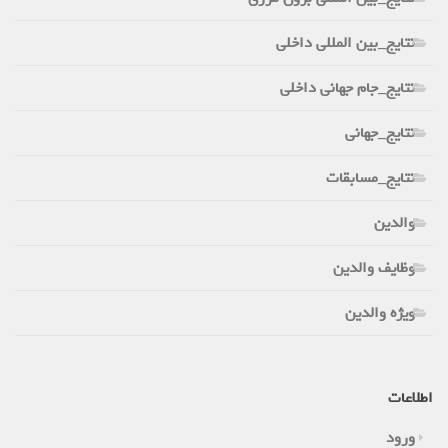
نتایج_بین المللی داخلی
نتایج_جام جهانی داخلی
نتایج_جهانی
نتایج_مسابقات
والدین
وظایف والدین
ویژه والدین
اطلاعات
ورود