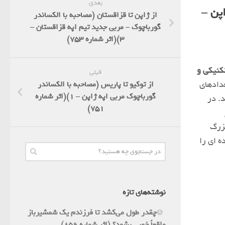
بعدی
اپن –
از ژاپن تا قزاقستان (مصاحبه با الکساندر
گورباچوک – مربی جدید تیم اپه قزاقستان –
3)(اثر شماره 753)
نیکی و
قبلی
دادهای
از توکیو تا پاریس (مصاحبه با الکساندر
گورباچوک مربی اپه ژاپن – 1)(اثر شماره
. در
751)
زرگ
ه ای را
نوشته‌های تازه
چقدر طول می‌کشد تا فرزندم یک شمشیرباز
واقعاً خوبی بشود؟ (اثر شماره 856)