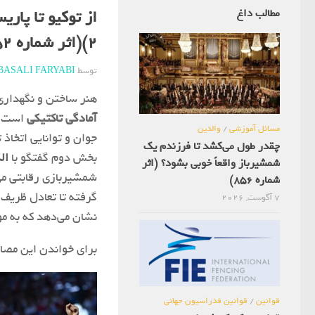
مطالب داغ
از توکیو تا پار
2)(اثر شماره 752)
توسط
BASALI FARYABI
هنر ساختن و نگهداری
آمادگی تاکتیکی
است. ا
مسائل آموزشی
/
والدین
جوان و توانایی اتخاذ
چقدر طول می‌کشد تا فرزندم یک
بخش دوم گفتگو با
ال
شمشیرباز واقعاً خوبی بشود؟ (اثر
شمشیربازی رقابتی می
شماره 856)
گرفته تا تعادل ظریف 
7 آگوست, 2026
نشان می‌دهد که به مو
برای خواندن این مصاحبه به وبلاگ yeshamshir.ir
قوانین
/
قوانین فدراسیون جهانی