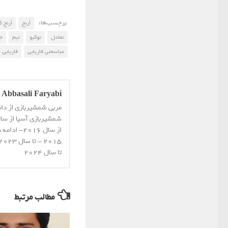
برچسب‌ها:
أرنج
أرنج 
تعادل
توکیو
تیم
ج
عباسعلی فاریابی
فاریابی
Abbasali Faryabi
مربی شمشیربازی از دا
از سال 16
تا سال 2024
مطالب مرتبط