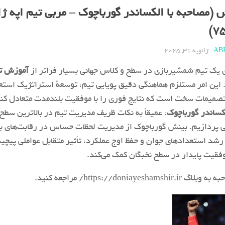
یس (مصاحبه با الکساندر گورباچوک – مربی تیم اپه ژ
AB
·
ژانویه 31, 2025
 یک تیم شمشیربازی در سطح و کلاس جهانی بسیار فراتر از
آموزش تک
ین امر مستلزم هماهنگی دقیق پویایی تیم، توسعة استراتژیک استع
 تصمیمات سخت است که نتایج فوری را با موفقیت بلندمدت متعادل کند
کساندر گورباچوک
، عمیقاً به نکات ظریف مدیریت تیم در بالاترین سطح
 پردازیم. بینش گورباچوک از مدیریت لحظات حساس در رقابت‌های ب
رشد استعدادهای جوان و حفظ اوج عملکرد، تأثیر متقابل عواملی پیچید
فقیت پایدار در سطح نخبگان کمک می‌کند.
https://donia/ مراجعه کنید.