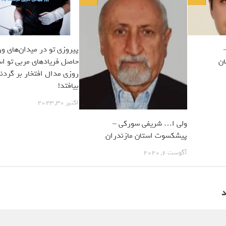
پیروزی تو در میدان‌های و
ن
حاصل فریادهای مربی تو اس
روزی مدال افتخار بر گردن
بیافتد!
اکتبر 30, 2023
ولی ا… شریفی سورکی –
پیشکسوت استان مازندران
آگوست 6, 2020
د