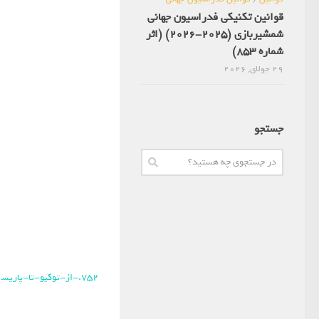
قوانین تکنیکی فدراسیون جهانی
شمشیربازی (2025-2026) (اثر
شماره 853)
29 جولای, 2026
جستجو
752.-از-توکیو-تا-پاریس