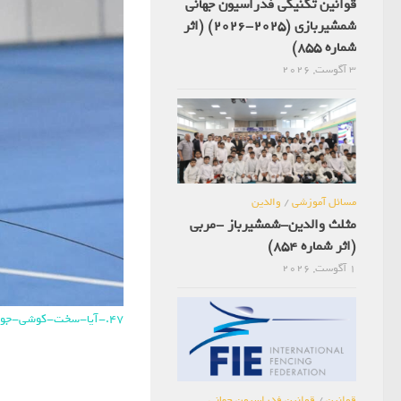
قوانین تکنیکی فدراسیون جهانی
شمشیربازی (2025-2026) (اثر
شماره 855)
3 آگوست, 2026
مسائل آموزشی
/
والدین
مثلث والدین-شمشیرباز -مربی
(اثر شماره 854)
1 آگوست, 2026
47.-آیا-سخت-کوشی-جواب-می-دهد
قوانین
/
قوانین فدراسیون جهانی