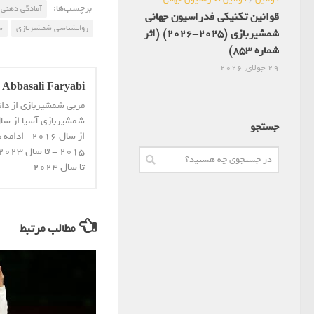
برچسب‌ها:
آمادگی ذهنی
قوانین تکنیکی فدراسیون جهانی
روانشناسی شمشیربازی
س
شمشیربازی (2025-2026) (اثر
شماره 853)
29 جولای, 2026
Abbasali Faryabi
مربی شمشیربازی از دا
جستجو
از سال 16
تا سال 2024
مطالب مرتبط