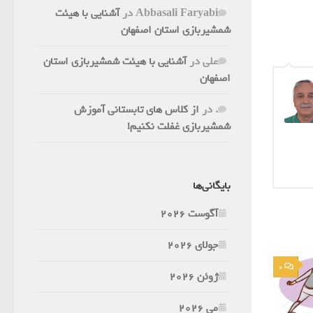
Abbasali Faryabi
در
آشنایی با هیئت
شمشیربازی استان اصفهان
علی
در
آشنایی با هیئت شمشیربازی استان
اصفهان
.
در
از کلاس های تابستانی آموزش
شمشیربازی غفلت نکنیم!
بایگانی‌ها
آگوست 2026
جولای 2026
0
ژوئن 2026
می 2026