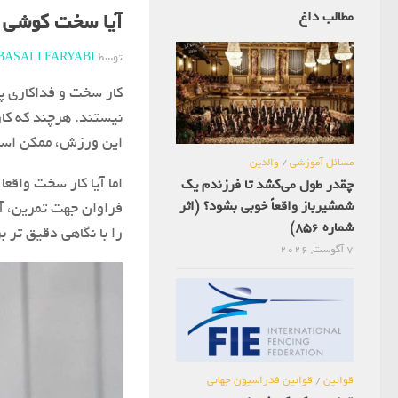
مطالب داغ
آیا سخت کوشی 
توسط
BASALI FARYABI
کار سخت و فداکاری پ
نیستند. هرچند که کا
این ورزش، ممکن است 
مسائل آموزشی
/
والدین
اما آیا کار سخت واقع
چقدر طول می‌کشد تا فرزندم یک
شمشیرباز واقعاً خوبی بشود؟ (اثر
فراوان جهت تمرین، آ
شماره 856)
را با نگاهی دقیق تر 
7 آگوست, 2026
قوانین
/
قوانین فدراسیون جهانی