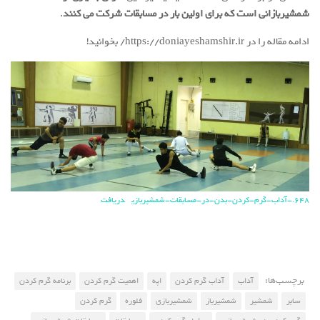
شمشیربازانی است که برای اولین بار در مسابقات شرکت می کنند
.
ادامه مقاله را در https://doniayeshamshir.ir/ بخوانید!
648.-آداب-گرم-کردن-بدن-در-مسابقات-شمشیربازی
دریافت
برچسب‌ها:
آداب
آداب گرم کردن
اپه
اهمیت گرم کردن
برنامه گرم کردن
سابر
شمشیر
شمشیرباز
شمشیربازی
فلوره
گرم کردن