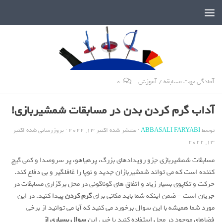
دنیای پر رمز و راز شمشیربازی
آمادگی جهت مسابقه
/
آموزش
0
آداب گرم کردن بدن در مسابقات شمشیربازی!
توسط
ABBASALI FARYABI
· منتشر شده
اکتبر 13, 2022
· بروزرسانی شده
اکتبر
13, 2022
مسابقات شمشیربازی جزو رویدادهای بزرگ، پرهیاهو، پر سروصدا و کمی گیج
کننده است که می تواند شمشیربازان جدید و نوپا را غافلگیر و بی دفاع کند.
حرکت و تکاپوی بسیار زیاد و اتفاق های گوناگونی در محل برگزاری مسابقات در
جریان است – ضمن اینکه شما باید مکانی برای
گرم کردن
پیدا کنید. در این
مورد شما همیشه با این سوال برخورد می کنید که آیا می توانید از برخی
فضاهای موجود در محل استفاده کنید یا خیر. این
سوال بسیاری از