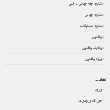
نتایج_جام جهانی داخلی
نتایج_جهانی
نتایج_مسابقات
والدین
وظایف والدین
ویژه والدین
اطلاعات
ورود
خوراک ورودی‌ها