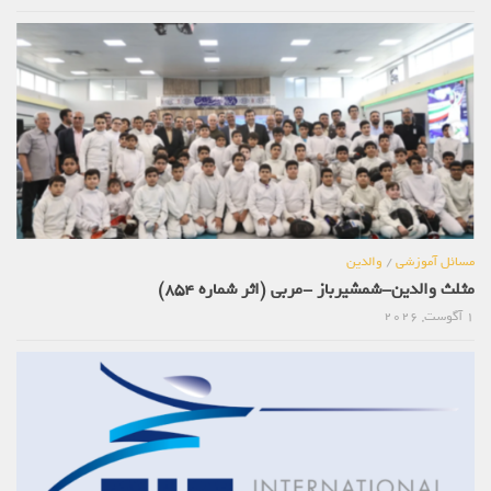
مسائل آموزشی
/
والدین
مثلث والدین-شمشیرباز -مربی (اثر شماره 854)
1 آگوست, 2026