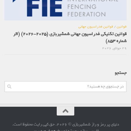
قوانین
/
قوانین فدراسیون جهانی
قوانین تکنیکی فدراسیون جهانی شمشیربازی (2025-2026) (اثر
شماره 853)
29 جولای, 2026
جستجو
دنیای پر رمز و راز شمشیربازی © 2026. حق کپی رایت محفوظ است.
فارسی سازی پوسته توسط:
همیار وردپرس