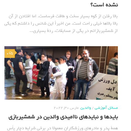
نشده است؟
بالا رفتن از کوه بسیار سخت و طاقت فرساست. اما افتادن از آن
بالا بالاها خیلی راحت است. من اخیراً این شانس را داشتم که یکی
از شمشیربازانم در یکی از مسابقات، ردة بسیاری...
0
مسائل آموزشی
/
والدین
مارس 30, 2022
بایدها و نبایدهای ناامیدی والدین در شمشیربازی
همة پدر و مادرهای ورزشکاران معمولا در برخی شرایط دچار یأس