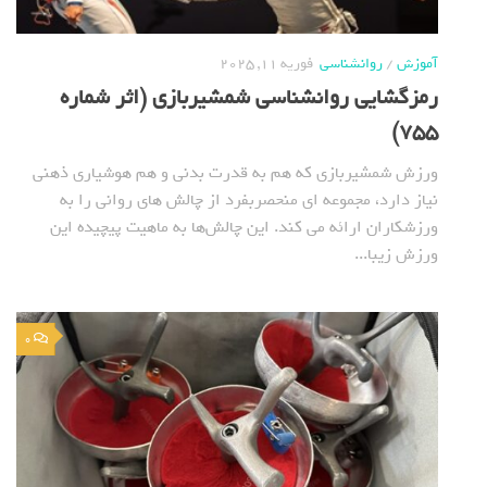
آموزش
/
روانشناسی
فوریه 11, 2025
رمزگشایی روانشناسی شمشیربازی (اثر شماره
755)
ورزش شمشیربازی که هم به قدرت بدنی و هم هوشیاری ذهنی
نیاز دارد، مجموعه ای منحصربفرد از چالش های روانی را به
ورزشکاران ارائه می کند. این چالش‌ها به ماهیت پیچیده این
ورزش زیبا...
0