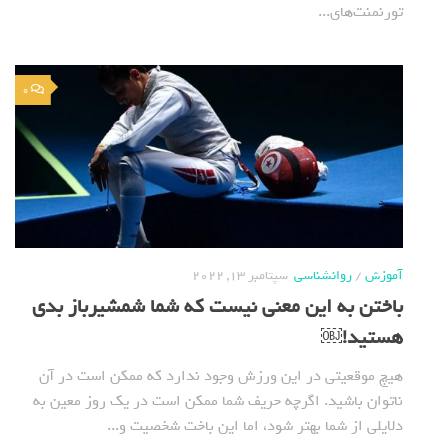
تورنمنت‌های...
0
آموزش
/
روانشناسی
سپتامبر 13, 2022
باختن به این معنی نیست که شما شمشیرباز بدی
هستید!￼
هیچ موقعیتی در این ورزش وجود ندارد که ممکن است در آن
ناتوان باشید. اگرچه حریف شما ممکن است در یک روز معین به
دلایلی از شما بهتر شود، اما این باخت شخصیت و...