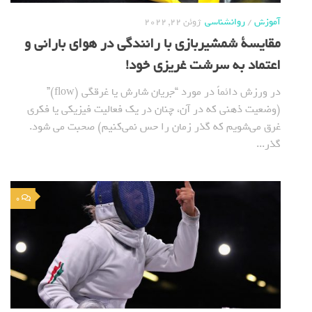
آموزش
/
روانشناسی
ژوئن 22, 2022
مقایسة شمشیربازی با رانندگی در هوای بارانی و
اعتماد به سرشت غریزی خود!
در ورزش دائماً در مورد “جریان شارش یا غرقگی (flow)”
(وضعیت ذهنی که در آن، چنان در یک فعالیت فیزیکی یا فکری
غرق می‌شویم که گذر زمان را حس نمی‌کنیم) صحبت می شود.
گذر...
0