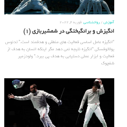
آموزش
/
روانشناسی
فوریه 4, 2022
انگیزش و برانگیختگی در شمشیربازی (1)
“انگیزه عامل اساسی فعالیت های منطقی و هدفمند است.” تدئوس
یولاتوفسکی “انگیزه نتیجه نمی دهد مگر اینکه انسان به هدف از
فعالیت و ابزار عملی دستیابی به هدف پی ببرد.“ ولودزمیر
شفچوک