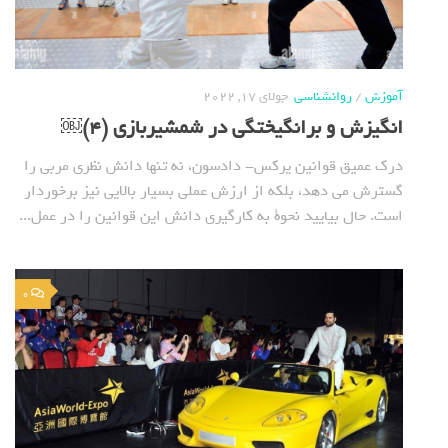
آموزش
/
روانشناسی
جولای 17, 2022
انگیزش و برانگیختگی در شمشیربازی (4)￼
درک عمیق قوانین یرکس- دادسون، نه تنها دانش نظری مربی را
گسترش می دهد، بلکه از ارزش عملی بسیار بالایی نیز برخوردار
است. حال بیایید نحوة به کارگیری دانش این قوانین را در عمل...
0