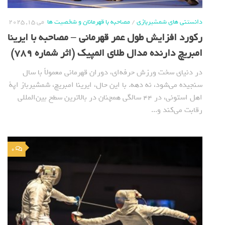
دانستنی های شمشیربازی
/
مصاحبه با قهرمانان و شخصیت ها
می 15, 2025
رکورد افزایش طول عمر قهرمانی – مصاحبه با ایرینا
امبریچ دارنده مدال طلای المپیک (اثر شماره 789)
در دنیای سخت ورزش حرفه‌ای، دوران قهرمانی معمولاً با سال
سنجیده می‌شود، نه دهه. با این حال، ایرینا امبریچ، شمشیرباز اپة
اهل استونی، در ۴۴ سالگی همچنان در بالاترین سطح بین‌المللی
رقابت می‌کند و...
0