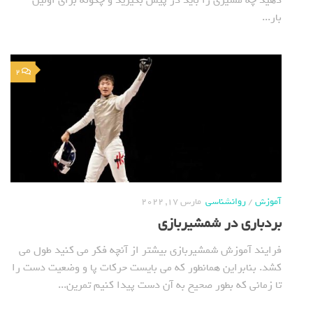
بار...
2
آموزش
/
روانشناسی
مارس 17, 2022
بردباری در شمشیربازی
فرایند آموزش شمشیربازی بیشتر از آنچه فکر می کنید طول می
کشد. بنابراین همانطور که می بایست حرکات پا و وضعیت دست را
تا زمانی که بطور صحیح به آن دست پیدا کنیم تمرین...