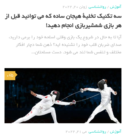
آموزش
/
روانشناسی
ژوئن 20, 2022
سه تکنیک تخلیة هیجان ساده که می توانید قبل از
هر بازی شمشیربازی انجام دهید!
آیا تا به حال در شروع یک بازی وقتی اسلحه خود را برمی دارید،
صدای ضربان قلب خود را نشنیده اید؟ ذهن شما دچار افکار
مختلف و تنفس شما تند می شود. دست مسلحتان...
0
آموزش
/
روانشناسی
می 21, 2022