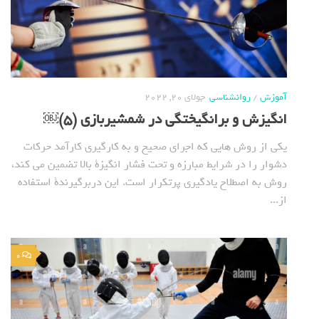
آموزش
/
روانشناسی
جولای 20, 2022
انگیزش و برانگیختگی در شمشیربازی (5)￼
یکی از روش هایی که اجرای صحیح و به کارگیری کارآمد حرکات
دشوار را در شرایط مبارزه و تحت فشار انگیزة بالا تضمین می کند،
روش به اصطلاح یادگیری پرتکرار است. این دربرگیرندة استفاده
از...
0