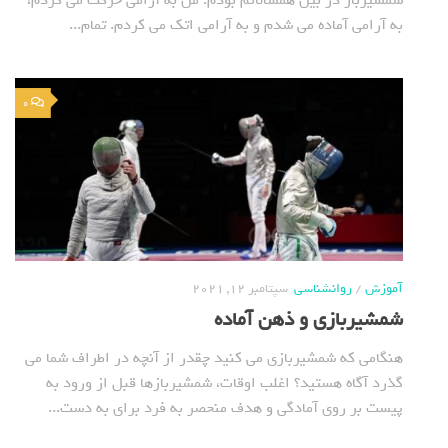
شمشیرباز در بین همسالانم بودم. من به آرامی حرکت می کردم،
به آرامی آماده می شدم و به آرامی اتک می کردم. تمام...
0
آموزش
/
روانشناسی
سپتامبر 12, 2021
شمشیربازی و ذهن آماده
هنگامی که شمشیربازی می کنید چقدر از آنچه در اطراف شما می
گذرد آگاه هستید؟ اغلب اوقات، شمشیربازها قبل از ورود به
پیست بر روی آمادگی و هدف منحصر به فرد برای به دست...