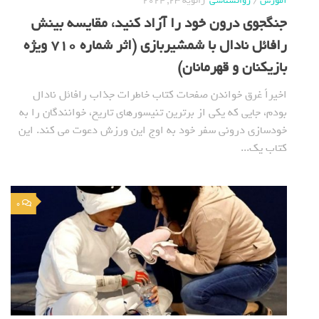
آموزش
/
روانشناسی
ژانویه 23, 2024
جنگجوی درون خود را آزاد کنید، مقایسه بینش
رافائل نادال با شمشیربازی (اثر شماره 710 ویژه
بازیکنان و قهرمانان)
اخیراً غرق خواندن صفحات کتاب خاطرات جذاب رافائل نادال
بودم، جایی که یکی از برترین تنیسورهای تاریخ، خوانندگان را به
خودسازی درونی سفر خود به اوج این ورزش دعوت می کند. این
کتاب یک...
0