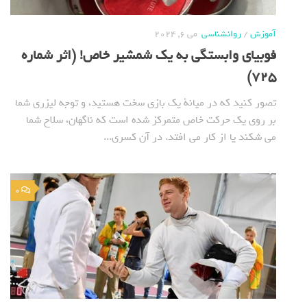
آموزش
/
روانشناسی
می 6, 2024
فوبیای وابستگی به یک شمشیر خاص! (اثر شماره
725)
تصور کنید که در میانة یک بازی سخت هستید، و توجه لیزری شما
بر روی یک حرکت خاص متمرکز شده است که ناگهان، سلاح شما
می شکند یا از کار می افتد. در آن کسری...
0