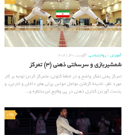
آموزش
/
روانشناسی
آگوست 30, 2021
شمشیربازی و سرسختی ذهنی (3) تمرکز
تمرکز یعنی تفکر واضح و در لحظة کنونی، متمرکز کردن توجه بر کار
مورد نظر، نادیده گرفتن عوامل حواس پرتی های داخلی و خارجی، و
بدست آوردن کنترل ذهنی در پی وقایع غیرمنتظره و...
0