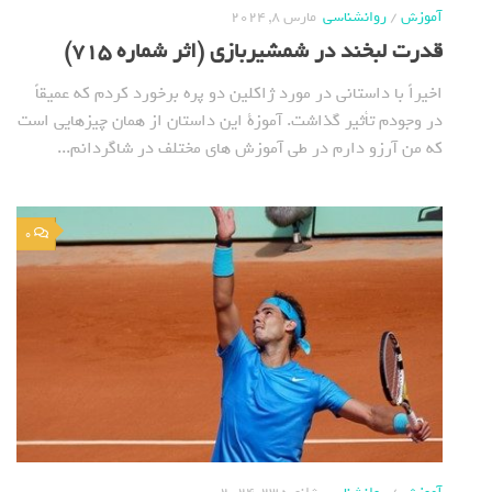
آموزش
/
روانشناسی
مارس 8, 2024
قدرت لبخند در شمشیربازی (اثر شماره 715)
اخیراً با داستانی در مورد ژاکلین دو پره برخورد کردم که عمیقاً
در وجودم تأثیر گذاشت. آموزة این داستان از همان چیزهایی است
که من آرزو دارم در طی آموزش های مختلف در شاگردانم...
0