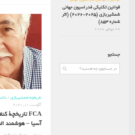
قوانین تکنیکی فدراسیون جهانی
شمشیربازی (2025-2026) (اثر
شماره 853)
29 جولای, 2026
جستجو
تاریخچه شمشیربازی
/
دانس
آگوست 11, 2020
FCA تاریخچة 
آسیا – هوشمند الم