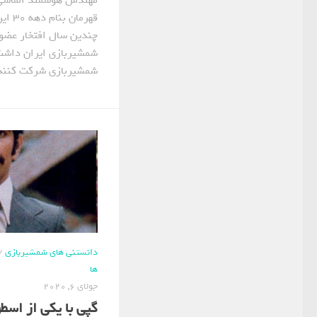
مهندس هوشمند الماسی 
قهرما
چندین سال افتخار عضو
شمشیربازی ایران داشت
شمشیربازی شرکت کننده
دانستنی های شمشیربازی
/
ها
جولای 6, 2020
گپی با یکی از اس