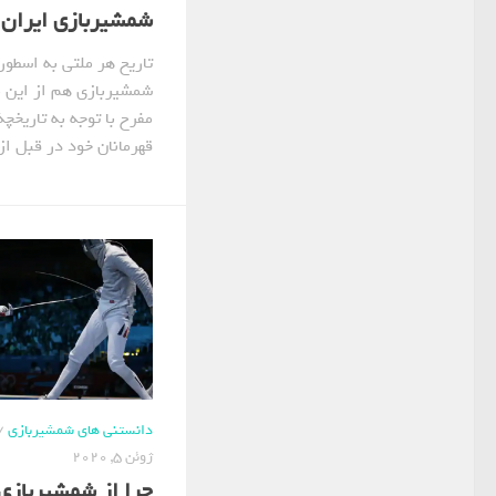
شمشیربازی ایران
تاریخ هر ملتی به اسطور
شمشیربازی هم از این م
مفرح با توجه به تاریخ
قهرمانان خود در قبل از 
دانستنی های شمشیربازی
/
ژوئن 5, 2020
چرا از شمشیربازی ل