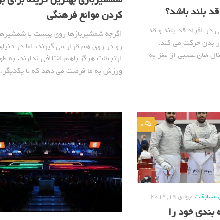
شمشیربازی بهترین گزینه برای ب
قد بلند باشد؟
کردن موانع فرهنگی
ی در افراد قد بلند و قد
اگرچه شمشیربازها روی پیست با شمشیرها
ر بدن حرکت می کند.
رو در روی هم قرار می گیرند، اما در دنیای
نال های عصبی از مغز به
ارتباطات هرگز باهم اختلافی ندارند. به طو
ورزش به ما فرصت می دهد که با یکدیگر...
0
 مسابقات
جولای 19, 2019
ه بندی خود را