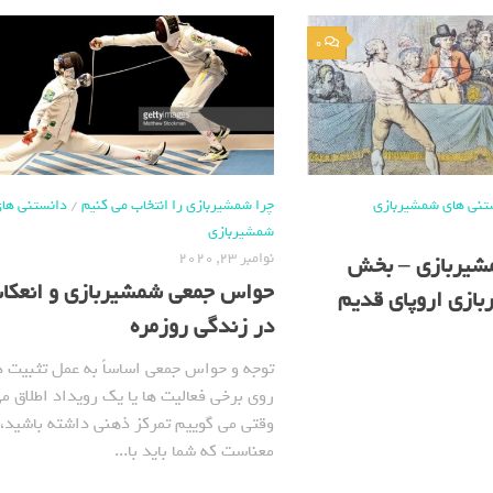
0
تنی های شمشیربازی
چرا شمشیربازی را انتخاب می کنیم
/
دانستنی ها
شمشیربازی
نوامبر 23, 2020
مشیربازی – بخش
حواس جمعی شمشیربازی و انعکا
بازی اروپای قدیم
در زندگی روزمره
توجه و حواس جمعی اساساً به عمل تثبیت 
روی برخی فعالیت ها یا یک رویداد اطلاق م
وقتی می گوییم تمرکز ذهنی داشته باشید، 
معناست که شما باید با...