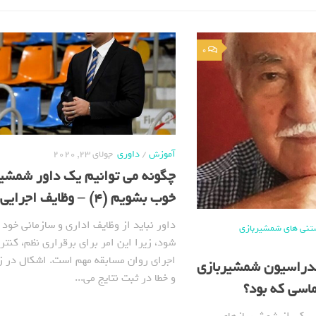
0
آموزش
/
داوری
جولای 23, 2020
چگونه می توانیم یک داور شمشیر
خوب بشویم (4) – وظایف اجرایی داور
داور نباید از وظایف اداری و سازمانی خود 
تنی های شمشیربازی
شود، زیرا این امر برای برقراری نظم، کنتر
اجرای روان مسابقه مهم است. اشکال در ز
کنفدراسیون شمشیربازی
و خطا در ثبت نتایج می...
اسی که بود؟