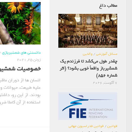
مطالب داغ
دانستنی های شمشیربازی
/
مسائل آموزشی
/
والدین
ژوئن 25, 2021
چقدر طول می‌کشد تا فرزندم یک
خصوصیات شمشیرب
شمشیرباز واقعاً خوبی بشود؟ (اثر
شماره 856)
انسان ها از دوران ماقبل
7 آگوست, 2026
علیه طبیعت، حیوانات و 
بودند. از این رو، داشت
استفاده از آن کاملا ضرو
قوانین
/
قوانین فدراسیون جهانی