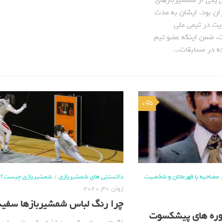
یکی از شمشیربازهای
ن بنام دهه 30 ایران بود. ایشان به مدت
یت در تیمی ملی
، ضمن اینکه عضو تیم
 در مسابقات...
0
مصاحبه با قهرمانان و شخصیت
دانستنی های شمشیربازی
/
شمشیربازی چیست؟
ژوئن 30, 2020
چرا رنگ لباس شمشیربازها سفی
طوره های پیشکسوت