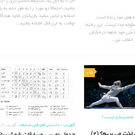
اگر تا به حال یک مسابقة شمشیربازی را دی
باشید، احتمالاً دو مورد را به طور حتم به یا
اسلحه و لباس سفید بازیکنان. شاید هم گا
ه های خود زنده است،
اوقات به این فکر افتاده باشید...
قوله جدا نیست. این رشتة
چة غنی خود شاهد درخشش
انقلاب نیز...
0
شمشیربازی چیست؟
آموزش
/
دانستنی های فنی مسابقات
آوریل 21, 2020
ذت می بریم؟ (2)
جدول نویسی مسابقات شمشیرباز