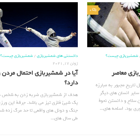
0
شمشیربازی چیست؟
دانستنی های شمشیربازی
/
شمشیربازی چیست؟
ژوئن 17, 2021
ازی معاصر
آیا در شمشیربازی احتمال مردن 
دارد؟
 تاریخ مجبور به مبارزه
سایر انسان های دیگر
هدف از شمشیربازی ضربه زدن به شخص دی
ن سلاح و دانستن نحوة
یک شیئ فلزی تیز می باشد. جرقة این ورز
ری بود. اسلحه های...
جنگ و دوئل های واقعی تا حد مرگ زده شده
طی سال های...