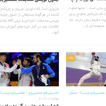
بدنی است – منتها تفاوت
ضروری است که داوران، مربیان و بازیکنا
 که بازیکنان شطرنج برای
کننده در هرگونه مسابقاتی از اصول اولیة
ند دقیقه زمان دارند. اما
نویسی مسابقات انفرادی و تیمی آگاه باشند
مجموعه ای از...
اطلاعات باید در آغار دوره های آموزش مبتد
آنها...
0
شمشیربازی چیست؟
/
مسائل
دانستنی های شمشیربازی
/
شمشیربازی چیست؟
جولای 19, 2019