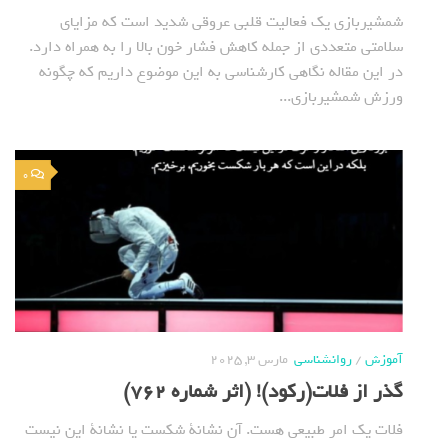
شمشیربازی یک فعالیت قلبی عروقی شدید است که مزایای
سلامتی متعددی از جمله کاهش فشار خون بالا را به همراه دارد.
در این مقاله نگاهی کارشناسی به این موضوع داریم که چگونه
ورزش شمشیربازی...
0
آموزش
/
روانشناسی
مارس 3, 2025
گذر از فلات(رکود)! (اثر شماره 762)
فلات یک امر طبیعی هست. آن نشانة شکست یا نشانة این نیست