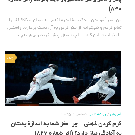
830)
من اخیراً خواندن زندگینامة آندره آغاسی با عنوان «OPEN» را
تمام کردم و نمی‌توانم از فکر کردن به آن دست بردارم. راستش
را بخواهید، این کتاب را چند سال پیش خریدم، چهار یا پنج...
0
آموزش
/
روانشناسی
دسامبر 9, 2025
گرم کردن ذهنی – چرا مغز شما به اندازة بدنتان
به آمادگی نیاز دارد؟ (اثر شماره 827)