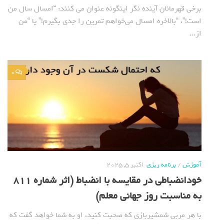
برخی قهرمانان آینده نگر اینگونه عنوان می کنند: “امسال سال من
است!”، “بالاخره امسال می‌خواهم تمرین را جدی بگیرم!” یا “من
از...
0
آموزش
/
برنامه ریزی
اکتبر 5, 2025
خودانضباطی در مقایسه با انضباط (اثر شماره 811
به مناسبت روز جهانی معلم)
با هر مربی شمشیربازی که صحبت کنید، او به شما خواهد گفت که