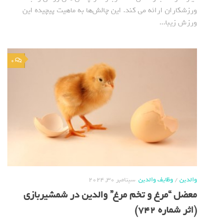
ورزشکاران ارائه می کند. این چالش‌ها به ماهیت پیچیده این
ورزش زیبا...
0
والدین
/
وظایف والدین
سپتامبر 30, 2024
معضل “مرغ و تخم مرغ” والدین در شمشیربازی
(اثر شماره 742)