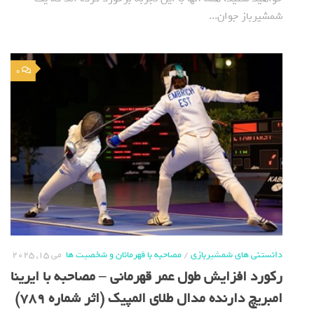
شمشیرباز جوان...
0
دانستنی های شمشیربازی
/
مصاحبه با قهرمانان و شخصیت ها
می 15, 2025
رکورد افزایش طول عمر قهرمانی – مصاحبه با ایرینا
امبریچ دارنده مدال طلای المپیک (اثر شماره 789)