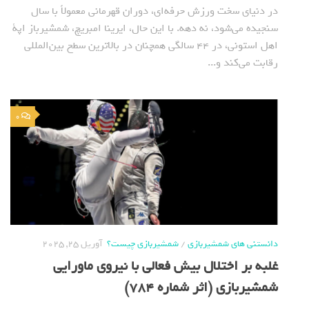
در دنیای سخت ورزش حرفه‌ای، دوران قهرمانی معمولاً با سال
سنجیده می‌شود، نه دهه. با این حال، ایرینا امبریچ، شمشیرباز اپة
اهل استونی، در ۴۴ سالگی همچنان در بالاترین سطح بین‌المللی
رقابت می‌کند و...
0
دانستنی های شمشیربازی
/
شمشیربازی چیست؟
آوریل 25, 2025
غلبه بر اختلال بیش فعالی با نیروی ماورایی
شمشیربازی (اثر شماره 784)