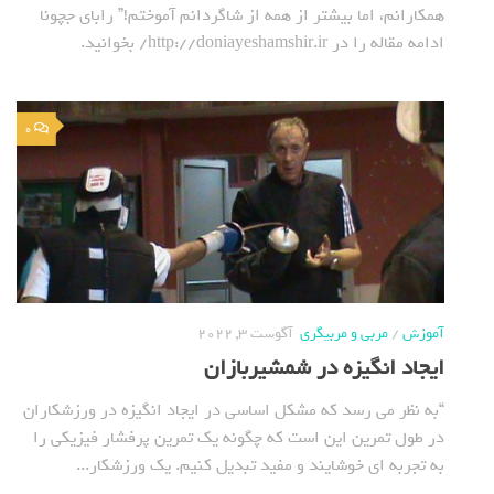
همکارانم، اما بیشتر از همه از شاگردانم آموختم!” رابای جچونا
ادامه مقاله را در http://doniayeshamshir.ir/ بخوانید.
0
آموزش
/
مربی و مربیگری
آگوست 3, 2022
ایجاد انگیزه در شمشیربازان
“به نظر می رسد که مشکل اساسی در ایجاد انگیزه در ورزشکاران
در طول تمرین این است که چگونه یک تمرین پرفشار فیزیکی را
به تجربه ای خوشایند و مفید تبدیل کنیم. یک ورزشکار...