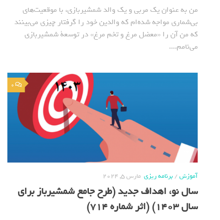
من به عنوان یک مربی و یک والد شمشیربازی، با موقعیت‌های
بی‌شماری مواجه شده‌ام که والدین خود را گرفتار چیزی می‌بینند
که من آن را «معضل مرغ و تخم مرغ» در توسعة شمشیربازی
می‌نامم....
0
آموزش
/
برنامه ریزی
مارس 5, 2024
سال نو، اهداف جدید (طرح جامع شمشیرباز برای
سال 1403) (اثر شماره 714)