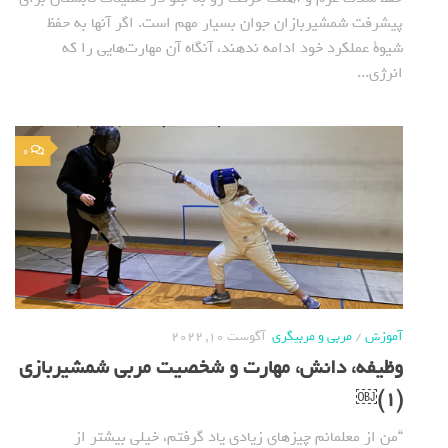
پیشرفت شمشیربازان جوان بسیار مهم است. اگر آنها به حفظ
شیوة عملکرد خود ادامه ندهند، آنگاه آن مهارت‌هایی را که
انرژی...
0
آموزش
/
مربی و مربیگری
آگوست 10, 2022
وظیفه، دانش، مهارت و شخصیت مربی شمشیربازی
(1)￼
“من از معلمانم چیزهای زیادی یاد گرفتم، خیلی بیشتر از