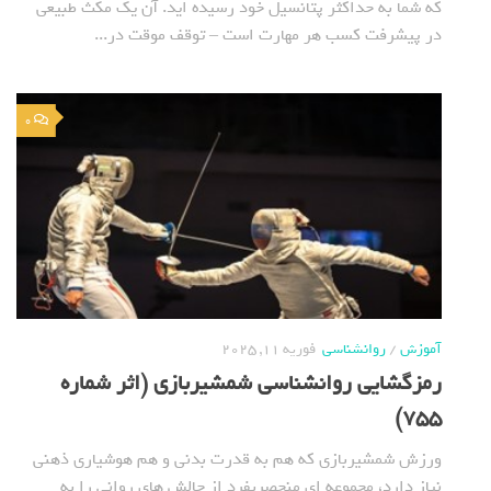
که شما به حداکثر پتانسیل خود رسیده اید. آن یک مکث طبیعی
در پیشرفت کسب هر مهارت است – توقف موقت در...
0
آموزش
/
روانشناسی
فوریه 11, 2025
رمزگشایی روانشناسی شمشیربازی (اثر شماره
755)
ورزش شمشیربازی که هم به قدرت بدنی و هم هوشیاری ذهنی
نیاز دارد، مجموعه ای منحصربفرد از چالش های روانی را به