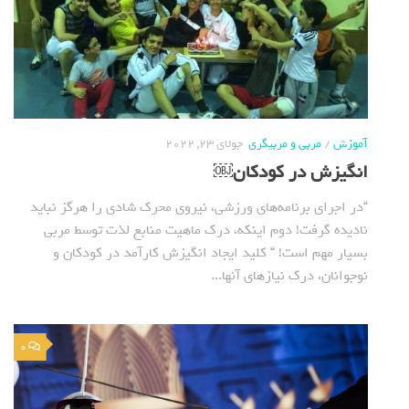
آموزش
/
مربی و مربیگری
جولای 23, 2022
انگیزش در کودکان￼
“در اجرای برنامه‌های ورزشی، نیروی محرک شادی را هرگز نباید
نادیده گرفت! دوم اینکه، درک ماهیت منابع لذت توسط مربی
بسیار مهم است! “ کلید ایجاد انگیزش کارآمد در کودکان و
نوجوانان، درک نیازهای آنها...
0