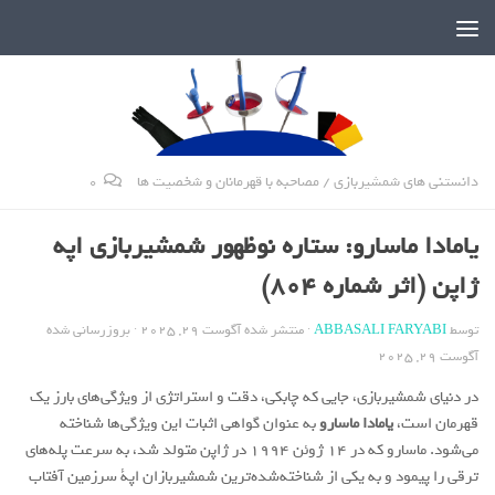
دنیای پر رمز و راز شمشیربازی
دانستنی های شمشیربازی
/
مصاحبه با قهرمانان و شخصیت ها
0
یامادا ماسارو: ستاره نوظهور شمشیربازی اپه
ژاپن (اثر شماره 804)
توسط
ABBASALI FARYABI
· منتشر شده
آگوست 29, 2025
· بروزرسانی شده
آگوست 29, 2025
در دنیای شمشیربازی، جایی که چابکی، دقت و استراتژی از ویژگی‌های بارز یک
قهرمان است،
یامادا ماسارو
به عنوان گواهی اثبات این ویژگی‌ها شناخته
می‌شود. ماسارو که در ۱۴ ژوئن ۱۹۹۴ در ژاپن متولد شد، به سرعت پله‌های
ترقی را پیمود و به یکی از شناخته‌شده‌ترین شمشیربازان اپة سرزمین آفتاب