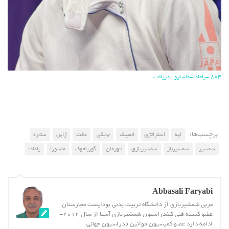
804.-یامادا-ماسارو
دریافت
برچسب‌ها:
اپه
استراتژی
المپیک
چابکی
دقت
ژاپن
ستاره
شمشیر
شمشیرباز
شمشیربازی
قهرمان
گورباچوک
ماسورا
یامادا
Abbasali Faryabi
مربی شمشیربازی از دانشگاه تربیت بدنی بوداپست مجارستان
عضو کمیته فنی کنفدراسیون شمشیربازی آسیا از سال 2012-
ادامه دارد عضو کمیسیون قوانین فدراسیون جهانی