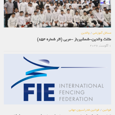
مسائل آموزشی
/
والدین
مثلث والدین-شمشیرباز -مربی (اثر شماره 854)
1 آگوست, 2026
قوانین
/
قوانین فدراسیون جهانی