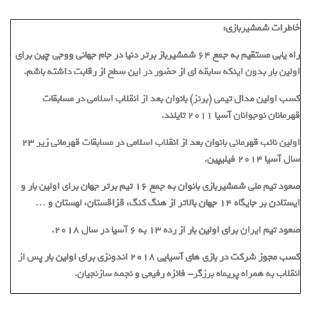
خاطرات شمشیربازی:
راه یابی مستقیم به جمع ٦٤ شمشيرباز برتر دنيا در جام جهانی ووجی چین برای
اولین بار بدون اینکه سابقه اى از حضور در اين سطح از رقابت داشته باشم.
کسب اولین مدال تيمى (برنز) بانوان بعد از انقلاب اسلامى در مسابقات
قهرمانان نوجوانان آسيا 2011 تایلند.
اولين نائب قهرمانى بانوان بعد از انقلاب اسلامى در مسابقات قهرمانى زير ٢٣
سال آسيا 2014 فيليپين.
صعود تيم ملى شمشيربازى بانوان به جمع ١٦ تيم برتر جهان براى اولين بار و
ايستادن بر جايگاه ١٤ جهان بالاتر از هنگ كنگ، قزاقستان، لهستان و …
صعود تيم ايران براى اولين بار از رده ١٣ به ٦ آسيا در سال ٢٠١٨.
كسب مجوز شركت در بازي هاى آسيايي ٢٠١٨ اندونزى براى اولين بار پس از
انقلاب به همراه پريماه برزگر- فائزه رفيعى و نجمه سازنجيان.