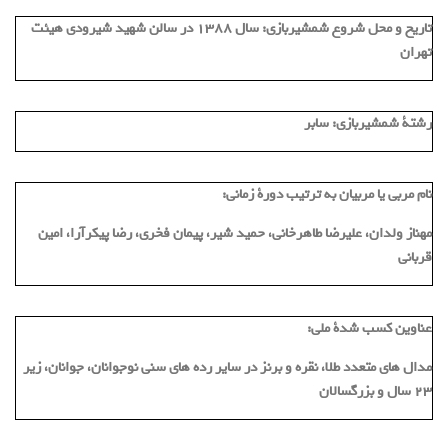
تاریخ و محل شروع شمشیربازی:
سال 1388 در سالن شهيد شيرودى هيئت
تهران
رشتة شمشیربازی:
سابر
نام مربی یا مربیان به ترتیب دورة زمانی:
مهناز ولدان، عليرضا طاهرخانى، حميد شير، پيمان فخرى، رضا پيكرآرا، امین
قربانی
عناوین کسب شدة ملی:
مدال های متعدد طلا، نقره و برنز در سایر رده هاى سنى نوجوانان، جوانان، زير
٢٣ سال و بزرگسالان