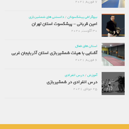
7 فوریه, 2021
بیوگرافی پیشکسوتان
/
دانستنی های شمشیربازی
امین قربانی – پیشکسوت استان تهران
30 آگوست, 2020
استان های فعال
آشنایی با هیئت شمشیربازی استان آذربایجان غربی
6 فوریه, 2021
آموزش
/
درس انفرادی
درس انفرادی در شمشیربازی
25 جولای, 2021