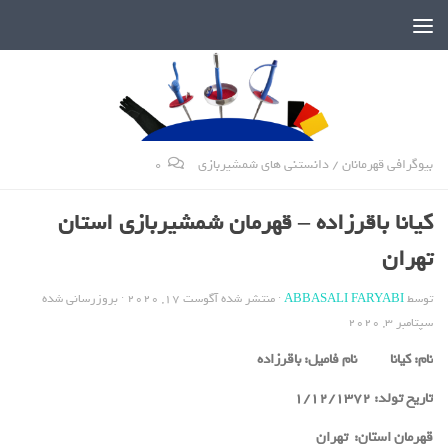
دنیای پر رمز و راز شمشیربازی
بیوگرافی قهرمانان
/
دانستنی های شمشیربازی
0
کیانا باقرزاده – قهرمان شمشیربازی استان
تهران
توسط
ABBASALI FARYABI
· منتشر شده
آگوست 17, 2020
· بروزرسانی شده
سپتامبر 3, 2020
نام:
کیانا
نام فامیل:
باقرزاده
تاریخ تولد:
1/12/1372
قهرمان استان:
تهران