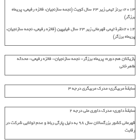
٢٠١٣: برنز تیمی زير ٢٣ سال کویت (نجمه سازنجیان، فائزه رفیعی، پریماه
برزگر)
2014:نقرة تیمی قهرمانى زير ٢٣ سال فيليپين (فائزه رفیعی، نجمه سازنجیان،
پریماه برزگر)
بازیکنان هم دوره:
پريماه برزگر- نجمه سازنجيان- فائزه رفيعى- محدثه
طاهرخانى
سابقة مربیگری:
مدرک مربیگری درجه 3
سابقة داوری:
مدرک داوری ملی درجه 2
قهرمانى كشور بزرگسالان سال ٩٨ به دليل پارگى رباط و عدم توانايى شركت در
رقابت