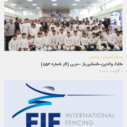
مسائل آموزشی
/
والدین
مثلث والدین-شمشیرباز -مربی (اثر شماره 854)
1 آگوست, 2026