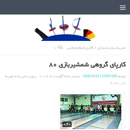
دنیای پر رمز و راز شمشیربازی
تمرینات و بدنسازی
/
گالری فیلم وعکس
0
کارپای گروهی شمشیربازی 80
توسط
ABBASALI FARYABI
· منتشر شده
آگوست 4, 2019
· بروزرسانی شده
فوریه
16, 2020