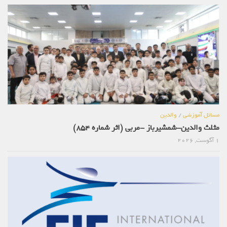
مسائل آموزشی
/
والدین
مثلث والدین-شمشیرباز -مربی (اثر شماره 854)
1 آگوست, 2026