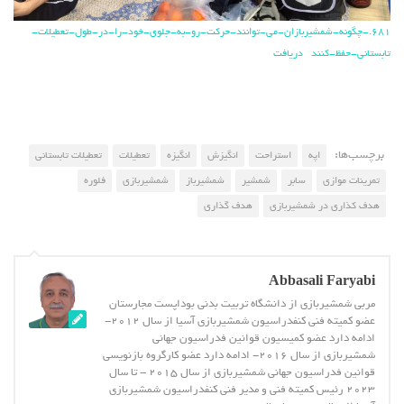
681.-چگونه-شمشیربازان-می-توانند-حرکت-رو-به-جلوی-خود-را-در-طول-تعطیلات-
تابستانی-حفظ-کنند
دریافت
برچسب‌ها:
اپه
استراحت
انگیزش
انگیزه
تعطیلات
تعطیلات تابستانی
تمرینات موازی
سابر
شمشیر
شمشیرباز
شمشیربازی
فلوره
هدف کذاری در شمشیربازی
هدف گذاری
Abbasali Faryabi
مربی شمشیربازی از دانشگاه تربیت بدنی بوداپست مجارستان
عضو کمیته فنی کنفدراسیون شمشیربازی آسیا از سال 2012-
ادامه دارد عضو کمیسیون قوانین فدراسیون جهانی
شمشیربازی از سال 2016- ادامه دارد عضو کارگروه بازنویسی
قوانین فدراسیون جهانی شمشیربازی از سال 2015 - تا سال
2023 رئیس کمیته فنی و مدیر فنی کنفدراسیون شمشیربازی