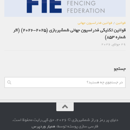
قوانین
/
قوانین فدراسیون جهانی
قوانین تکنیکی فدراسیون جهانی شمشیربازی (2025-2026) (اثر
شماره 853)
29 جولای, 2026
جستجو
دنیای پر رمز و راز شمشیربازی © 2026. حق کپی رایت محفوظ است.
فارسی سازی پوسته توسط:
همیار وردپرس