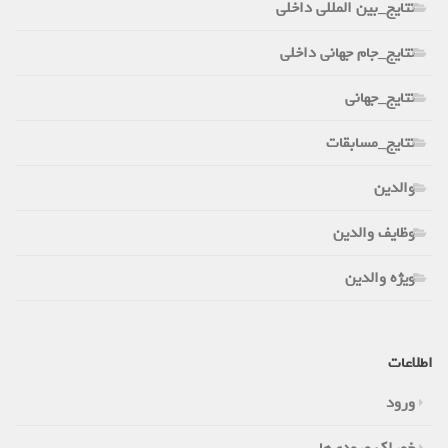
نتایج_بین المللی داخلی
نتایج_جام جهانی داخلی
نتایج_جهانی
نتایج_مسابقات
والدین
وظایف والدین
ویژه والدین
اطلاعات
ورود
خوراک ورودی‌ها