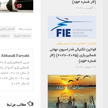
(اثر شماره 854)
1 آگوست, 2026
برچسب‌ها:
آمادگی ذهنی
مسابقات المپیک
مسابقات 
قوانین
/
قوانین فدراسیون جهانی
قوانین تکنیکی فدراسیون جهانی
شمشیربازی (2025-2026) (اثر
Abbasali Faryabi
شماره 853)
مربی شمشیربازی از دا
29 جولای, 2026
از سال 16
تا سال 2024
مطالب مرتبط