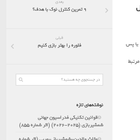
بعدی
ل
9 تمرین کنترل نوک با هدف؟
قبلی
 یا پس
فلوره را بهتر بازی کنیم
مرتبط
نوشته‌های تازه
قوانین تکنیکی فدراسیون جهانی
شمشیربازی (2025-2026) (اثر شماره 855)
مثلث والدین-شمشیرباز -مربی (اثر شماره