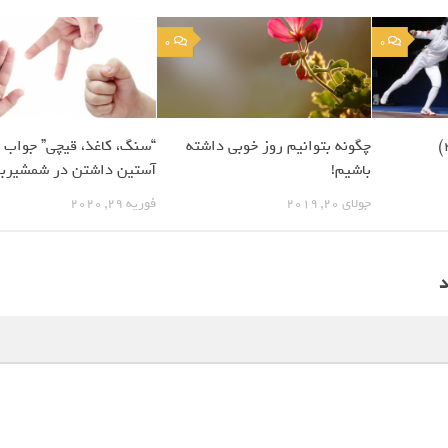
0
0
چگونه بتوانیم روز خوبی داشته
“سنگ، کاغذ، قیچی” جواب 
باشیم!
آستین داشتن در شمشیربا
جولای 20, 2019
فوریه 29, 2020
د