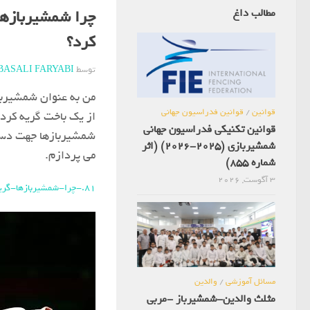
مطالب داغ
چرا شمشیربازها 
کرد؟
توسط
BASALI FARYABI
من به عنوان شمشیربا
قوانین
/
قوانین فدراسیون جهانی
از یک باخت گریه کرده
قوانین تکنیکی فدراسیون جهانی
شمشیربازها جهت دست ی
شمشیربازی (2025-2026) (اثر
می پردازم.
شماره 855)
3 آگوست, 2026
81.-چرا-شمشیربازها-گریه-می-کنند-و-چگونه-باید-احساسات-را-کنترل-کرد
مسائل آموزشی
/
والدین
مثلث والدین-شمشیرباز -مربی