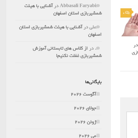
Abbasali Faryabi
در
آشنایی با هیئت
شمشیربازی استان اصفهان
0
علی
در
آشنایی با هیئت شمشیربازی استان
اصفهان
در
.
در
از کلاس های تابستانی آموزش
زی
شمشیربازی غفلت نکنیم!
بایگانی‌ها
آگوست 2026
جولای 2026
ژوئن 2026
می 2026