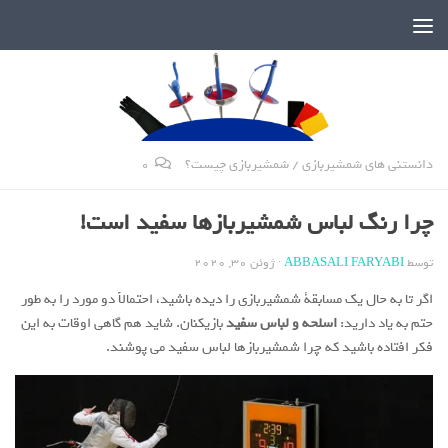
دنیای پر رمز و راز شمشیربازی
دانستنی های شمشیربازی
/
شمشیربازی چیست؟
0
چرا رنگ لباس شمشیربازها سفید است!
توسط
ABBASALI FARYABI
·
ژوئن 30, 2020
اگر تا به حال یک مسابقة شمشیربازی را دیده باشید، احتمالاً دو مورد را به طور
حتم به یاد دارید:
اسلحه و لباس سفید
بازیکنان. شاید هم گاهی اوقات به این
فکر افتاده باشید که چرا شمشیربازها لباس سفید می پوشند.