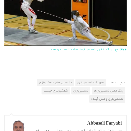
324.-چرا-رنگ-لباس-شمشیربازها-سفید-است
دریافت
برچسب‌ها:
تجهیزات شمشیربازی
دانستنی های شمشیربازی
رنگ لباس شمشیربازها
شمشیربازی
شمشیربازی چیست
شمشیربازی و نسل آینده
Abbasali Faryabi
مربی شمشیربازی از دانشگاه تربیت بدنی بوداپست مجارستان