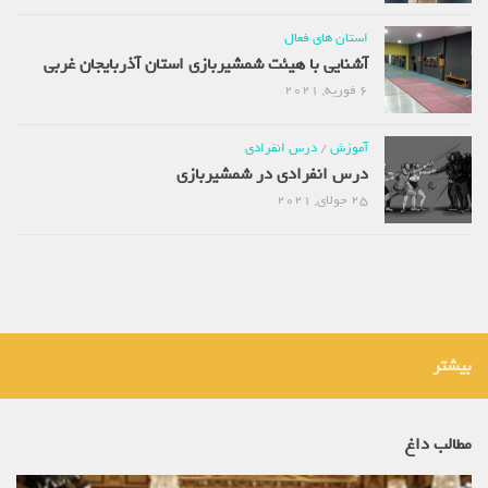
استان های فعال
آشنایی با هیئت شمشیربازی استان آذربایجان غربی
6 فوریه, 2021
آموزش
/
درس انفرادی
درس انفرادی در شمشیربازی
25 جولای, 2021
بیشتر
مطالب داغ