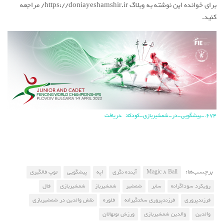
برای خوانده این نوشته به وبلاگ https://doniayeshamshir.ir/ مراجعه
کنید.
674.-پیشگویی-در-شمشیربازی-کودکان
دریافت
برچسب‌ها:
Magic 8 Ball
آینده نگری
اپه
پیشگویی
توپ فالگیری
رویکرد سوداگرانه
سابر
شمشیر
شمشیرباز
شمشیربازی
فال
فرزندپروری
فرزندپروری سختگیرانه
فلوره
نقش والدین در شمشیربازی
والدین
والدین شمشیربازی
ورزش نونهالان