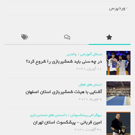
وردپرس
مسائل آموزشی
/
والدین
در چه سنی باید شمشیربازی را شروع کرد؟
11 آوریل, 2020
استان های فعال
آشنایی با هیئت شمشیربازی استان اصفهان
7 فوریه, 2021
بیوگرافی پیشکسوتان
/
دانستنی های شمشیربازی
امین قربانی – پیشکسوت استان تهران
30 آگوست, 2020