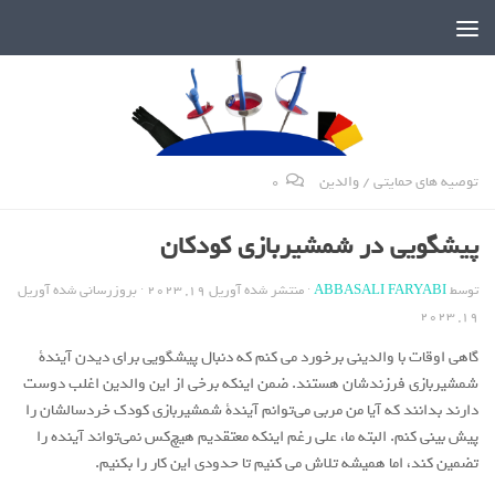
دنیای پر رمز و راز شمشیربازی
توصیه های حمایتی
/
والدین
0
پیشگویی در شمشیربازی کودکان
توسط
ABBASALI FARYABI
· منتشر شده
آوریل 19, 2023
· بروزرسانی شده
آوریل
19, 2023
گاهی اوقات با والدینی برخورد می کنم که دنبال پیشگویی برای دیدن آیندة
شمشیربازی فرزندشان هستند. ضمن اینکه برخی از این والدین اغلب دوست
دارند بدانند که آیا من مربی می‌توانم آیندة شمشیربازی کودک خردسالشان را
پیش بینی کنم. البته ما، علی رغم اینکه معتقدیم هیچ‌کس نمی‌تواند آینده را
تضمین کند، اما همیشه تلاش می کنیم تا حدودی این کار را بکنیم.