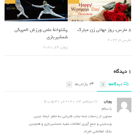
8 مارس، روز جهانی زن مبارک
پشتوانة علمی ورزش المپیکی
شمشیربازی
مارس 8, 2022
ژوئن 24, 2020
۱ دیدگاه
دیدگاه‌ها
1
بازتاب‌ها
0
پویان
سپتامبر 24, 2020 در 5:30 ب.ظ
با سلام
ممنون از زحمات شما جناب فاریابی به خاطر ایجاد چنین
وبسایتی و جمع آوری اطلاعات مفید شمشیربازی و همچنین
بانک اطلاعاتی افراد