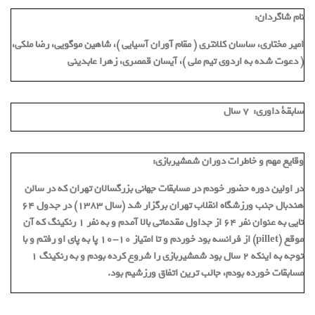
نام شاگردان:
امیر مختاری، ساسان کلانتری ( مقام آوران آسیایی )، شاهین موگویی، رضا ملکی،
( دعوت شده به اردوی تیم ملی )، آیسان قمصری، زهرا عابدینی
سابقة داوری:
7 سال
وقایع مهم و خاطرات دوران شمشیربازی:
در اولین دوره حضور خودم در مسابقات جهانی بزرگسالان تهران که در سالن
هندبال جنب ورزشگاه انقلاب تهران برگزار شد (سال ۱۳۸۳) در جدول ۶۴
تایی به عنوان نفر ۶۴ از جداول مقدماتی بالا آمدم و به نفر ۱ رنکینگ که آن
موقع (pillet) از فرانسه بود خوردم و تا امتیاز ۱۰-۱۰ پا به پای او رفتم و با
توجه به اینکه ۲ سال بود شمشیربازی را شروع کرده بودم و به رنکینگ ۱
مسابقات خورده بودم، جالب ترین اتفاق ورزشیم بود.