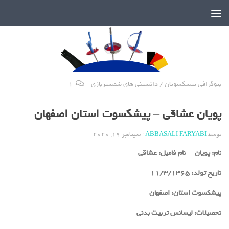
دنیای پر رمز و راز شمشیربازی
بیوگرافی پیشکسوتان
/
دانستنی های شمشیربازی
1
پویان عشاقی – پیشکسوت استان اصفهان
توسط
ABBASALI FARYABI
·
سپتامبر 19, 2020
نام:
پویان
نام فامیل:
عشاقی
تاریخ تولد:
11/3/1365
پیشکسوت استان:
اصفهان
تحصیلات:
لیسانس تربیت بدنی