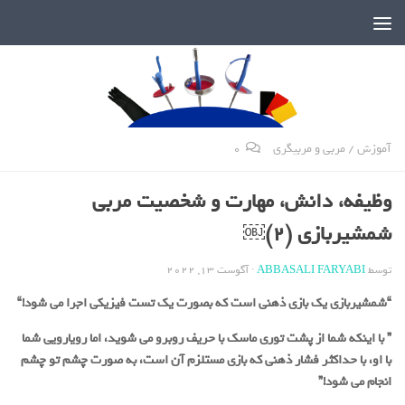
دنیای پر رمز و راز شمشیربازی
آموزش
/
مربی و مربیگری
0
وظیفه، دانش، مهارت و شخصیت مربی
شمشیربازی (2)￼
توسط
ABBASALI FARYABI
·
آگوست 13, 2022
“
شمشیربازی یک بازی ذهنی است که بصورت یک تست فیزیکی اجرا می شود!
“
” با اینکه شما از پشت توری ماسک با حریف روبرو می شوید، اما رویارویی شما
با او، با حداکثر فشار ذهنی که بازی مستلزم آن است، به صورت چشم تو چشم
انجام می شود!”