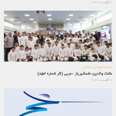
3 آگوست, 2026
مسائل آموزشی
/
والدین
مثلث والدین-شمشیرباز -مربی (اثر شماره 854)
1 آگوست, 2026