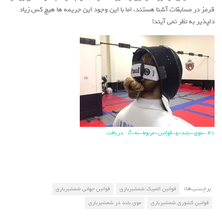
قرمز در مسابقات آشنا هستند، اما با این وجود این جریمه ها هیچ کس زیاد
دلپذیر به نظر نمی آیند!
41.-موی-بلند-و-قوانین-مربوط-به-آن
دریافت
برچسب‌ها:
قوانین المپیک شمشیربازی
قوانین جهانی شمشیربازی
قوانین کشوری شمشیربازی
موی بلند در شمشیربازی