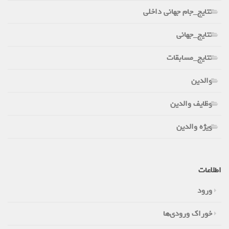
نتایج_جام جهانی داخلی
نتایج_جهانی
نتایج_مسابقات
والدین
وظایف والدین
ویژه والدین
اطلاعات
ورود
خوراک ورودی‌ها