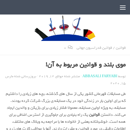
دنیای پر رمز و راز شمشیربازی
قوانین
/
قوانین فدراسیون جهانی
0
موی بلند و قوانین مربوط به آن!
توسط
ABBASALI FARYABI
· منتشر شده
جولای 12, 2019
· بروزرسانی شده
مارس
15, 2020
طی مسابقات قهرمانی کشور یکی از سال های گذشته، بچه های زیادی را داشتیم
که برای اولین بار در زندگی خود در یک مسابقه ی بزرگ شرکت کرده بودند.
مسابقه، به ویژه اولین مسابقه، معمولا فشار زیادی برای بازیکن و والدین ایجاد
می کند. دانستن
قوانین
یک راه بنیادی برای جلوگیری از استرس اضافی برای
همه است. خوشبختانه بعضی از خانواده ها با مراجعه به وبلاک های مختلف،
اطلاعات دقیقی در مورد قوانین و مقررات دارند. آنها با عواقب کارت های زرد و