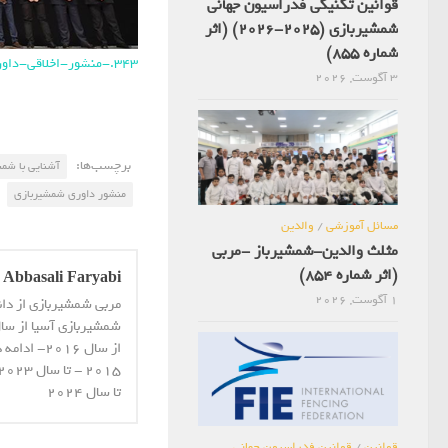
قوانین تکنیکی فدراسیون جهانی
شمشیربازی (2025-2026) (اثر
شماره 855)
343.-منشور-اخلاقی-داوری-1
3 آگوست, 2026
برچسب‌ها:
آشنایی با شم
منشور داوری شمشیربازی
مسائل آموزشی
/
والدین
مثلث والدین-شمشیرباز -مربی
(اثر شماره 854)
Abbasali Faryabi
1 آگوست, 2026
مربی شمشیربازی از دا
از سال 16
تا سال 2024
قوانین
/
قوانین فدراسیون جهانی