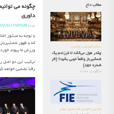
مطالب داغ
داوری
توسط
BASALI FARYABI
با توجه به منشور اخل
که با ظهور شمشیربازی
مسائل آموزشی
/
والدین
ورزش ما پیوند خورد
چقدر طول می‌کشد تا فرزندم یک
شمشیرباز واقعاً خوبی بشود؟ (اثر
ترکیب این دو اصل رو
شماره 856)
رقبا تضمین خواهد کر
7 آگوست, 2026
قوانین
/
قوانین فدراسیون جهانی