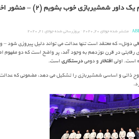
چگونه می توانیم یک داور شمشیربازی خوب بشویم (2)
AB
· منتشر شده
جولای 20, 2020
· بروزرسانی شده
جولای 21, 2020
اقی دوئل- که معتقد است تنها عدالت می تواند دلیل پیروزی شود – و 
 رقابتی در قرن نوزدهم به وجود آمد، پر واضح است که دو مفهوم اص
ه است. اولی
افتخار
و دومی
درستکاری
است.
ح ذاتی و اساسی شمشیربازی را تشکیل می دهد، مضمونی که عدالت ر
د.