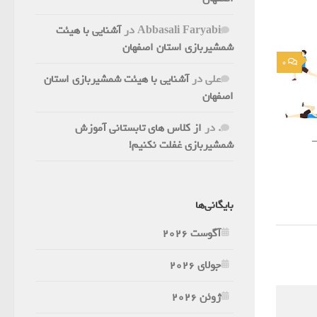
Abbasali Faryabi
در
آشنایی با هیئت
شمشیربازی استان اصفهان
0
علی
در
آشنایی با هیئت شمشیربازی استان
اصفهان
.
در
از کلاس های تابستانی آموزش
–
شمشیربازی غفلت نکنیم!
بایگانی‌ها
آگوست 2026
جولای 2026
ژوئن 2026