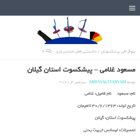
دنیای پر رمز و راز شمشیربازی
بیوگرافی پیشکسوتان
/
دانستنی های شمشیربازی
2
مسعود غلامی – پیشکسوت استان گیلان
توسط
ABBASALI FARYABI
·
سپتامبر 4, 2020
نام:
مسعود
نام فامیل:
غلامی
تاریخ تولد:
30/6/1363 لاهیجان
پیشکسوت استان:
گیلان
تحصیلات:
لیسانس تربیت بدنی