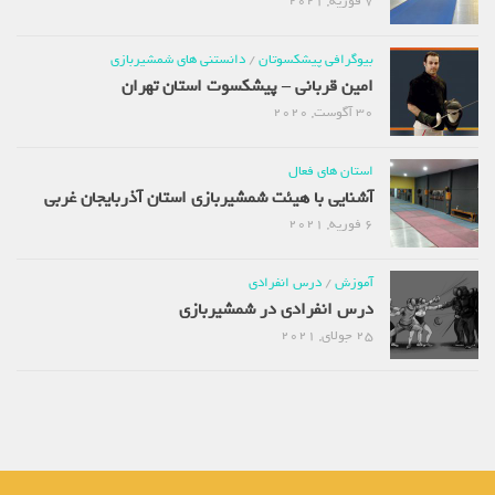
7 فوریه, 2021
بیوگرافی پیشکسوتان
/
دانستنی های شمشیربازی
امین قربانی – پیشکسوت استان تهران
30 آگوست, 2020
استان های فعال
آشنایی با هیئت شمشیربازی استان آذربایجان غربی
6 فوریه, 2021
آموزش
/
درس انفرادی
درس انفرادی در شمشیربازی
25 جولای, 2021