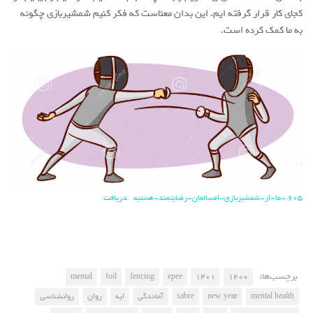
کجای کار قرار گرفته ایم. این بدان معناست که فکر کنیم شمشیربازی چگونه
به ما کمک کرده است.
605.-ما-از-شمشیربازی-امسالمان-رضایتمند-هستیم
دریافت
برچسب‌ها:
mental
foil
fencing
epee
1401
1400
mental health
new year
sabre
آماددگی
اپه
روان
روانشناسی