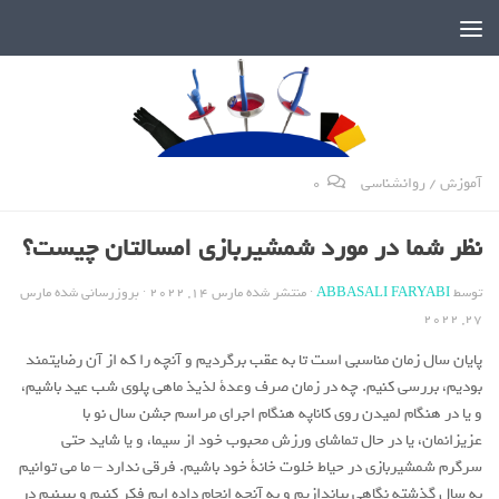
دنیای پر رمز و راز شمشیربازی
آموزش
/
روانشناسی
0
نظر شما در مورد شمشیربازی امسالتان چیست؟
توسط
ABBASALI FARYABI
· منتشر شده
مارس 14, 2022
· بروزرسانی شده
مارس
27, 2022
پایان سال زمان مناسبی است تا به عقب برگردیم و آنچه را که از آن رضایتمند
بودیم، بررسی کنیم. چه در زمان صرف وعدة لذیذ ماهی پلوی شب عید باشیم،
و یا در هنگام لمیدن روی کاناپه هنگام اجرای مراسم جشن سال نو با
عزیزانمان، یا در حال تماشای ورزش محبوب خود از سیما، و یا شاید حتی
سرگرم شمشیربازی در حیاط خلوت خانة خود باشیم. فرقی ندارد – ما می توانیم
به سال گذشته نگاهی بیاندازیم و به آنچه انجام داده ایم فکر کنیم و ببینیم در