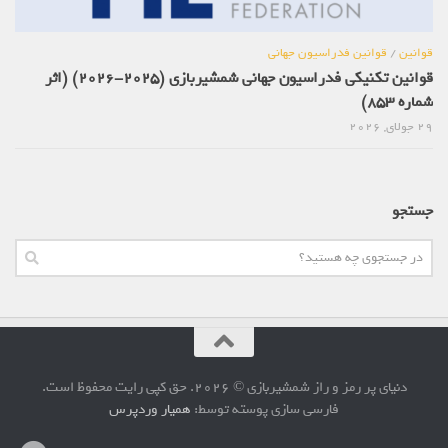
قوانین
/
قوانین فدراسیون جهانی
قوانین تکنیکی فدراسیون جهانی شمشیربازی (2025-2026) (اثر
شماره 853)
29 جولای, 2026
جستجو
دنیای پر رمز و راز شمشیربازی © 2026. حق کپی رایت محفوظ است.
فارسی سازی پوسته توسط:
همیار وردپرس