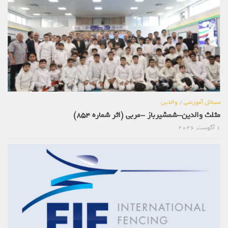
مسائل آموزشی
/
والدین
مثلث والدین-شمشیرباز -مربی (اثر شماره 854)
1 آگوست, 2026