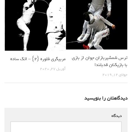
ترس شمشیربازان جوان از بازی
مربیگری فلوره {2} – اتک ساده
با بازیکنان قدبلند!
آوریل 27, 2020
جولای 12, 2019
دیدگاهتان را بنویسید
دیدگاه
*