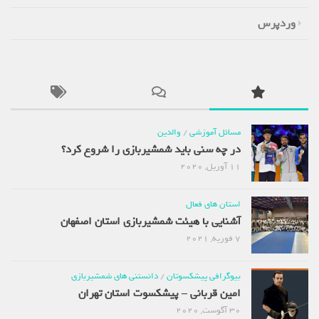
وردپرس
مسائل آموزشی
/
والدین
در چه سنی باید شمشیربازی را شروع کرد؟
11 آوریل, 2020
استان های فعال
آشنایی با هیئت شمشیربازی استان اصفهان
7 فوریه, 2021
بیوگرافی پیشکسوتان
/
دانستنی های شمشیربازی
امین قربانی – پیشکسوت استان تهران
30 آگوست, 2020