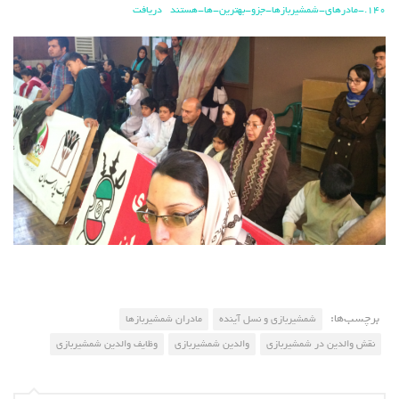
140.-مادرهای-شمشیربازها-جزو-بهترین-ها-هستند
دریافت
برچسب‌ها:
شمشیربازی و نسل آینده
مادران شمشیربازها
نقش والدین در شمشیربازی
والدین شمشیربازی
وظایف والدین شمشیربازی