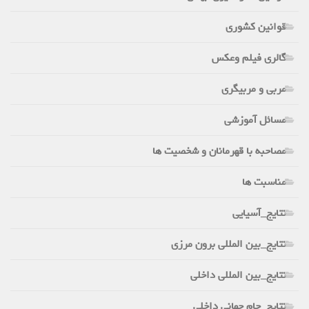
قوانین کشوری
گالری فیلم وعکس
مربی و مربیگری
مسائل آموزشی
مصاحبه با قهرمانان و شخصیت ها
مناسبت ها
نتایج_آسیایی
نتایج_بین المللی برون مرزی
نتایج_بین المللی داخلی
نتایج_جام جهانی داخلی