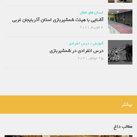
استان های فعال
آشنایی با هیئت شمشیربازی استان آذربایجان غربی
6 فوریه, 2021
آموزش
/
درس انفرادی
درس انفرادی در شمشیربازی
25 جولای, 2021
بیشتر
مطالب داغ