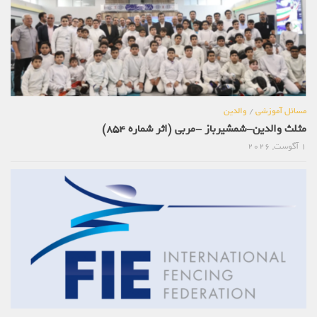
مسائل آموزشی
/
والدین
مثلث والدین-شمشیرباز -مربی (اثر شماره 854)
1 آگوست, 2026