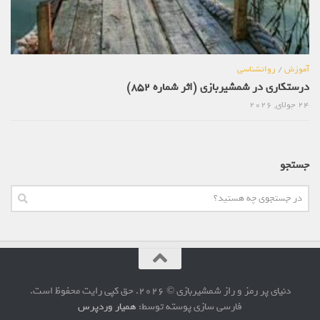
آموزش
/
روانشناسی
درستکاری در شمشیربازی (اثر شماره 852)
24 جولای, 2026
جستجو
دنیای پر رمز و راز شمشیربازی © 2026. حق کپی رایت محفوظ است.
فارسی سازی پوسته توسط:
همیار وردپرس