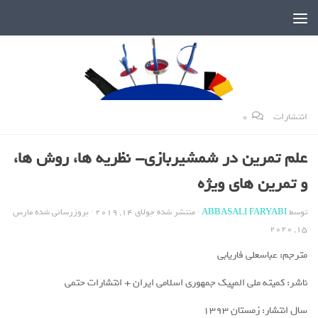
دنیای پر رمز و راز شمشیربازی
انتشارات
0
علم تمرین در شمشیربازی- نظریه ها، روش ها،
و تمرین های ویژه
توسط
ABBASALI FARYABI
· منتشر شده
جولای 14, 2019
· بروزرسانی شده
مارس
15, 2020
مترجم: عباسعلی فاریابی
ناشر: کمیته ملی المپیک جمهوری اسلامی ایران + انتشارات حتمی
سال انتشار: زمستان 1393