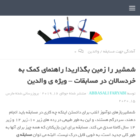
دنیای پر رمز و راز شمشیربازی
آمادگی جهت مسابقه
/
والدین
0
شمشیر را زمین بگذارید! راهنمای کمک به
خردسالان در مسابقات – ویژه ی والدین
توسط
ABBASALI FARYABI
· منتشر شده
جولای 16, 2019
· بروزرسانی شده
مارس
15, 2020
شمشیربازهای نوآموز اغلب برای دانستن اینکه چه کاری در مسابقه باید انجام
دهند، سردرگم هستند، و این به طور طبیعی در رده های زیر 10، زیر 12 و زیر
14 سال کاملا صدق می کند. مسابقه برای این بازیکنان که همه چیز برای آنها به
طور کلی جدید است، به خوبی قابل درک نیست. البته می توان
مسابقه ی