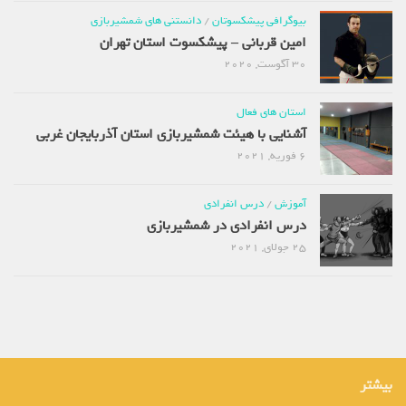
بیوگرافی پیشکسوتان
/
دانستنی های شمشیربازی
امین قربانی – پیشکسوت استان تهران
30 آگوست, 2020
استان های فعال
آشنایی با هیئت شمشیربازی استان آذربایجان غربی
6 فوریه, 2021
آموزش
/
درس انفرادی
درس انفرادی در شمشیربازی
25 جولای, 2021
بیشتر