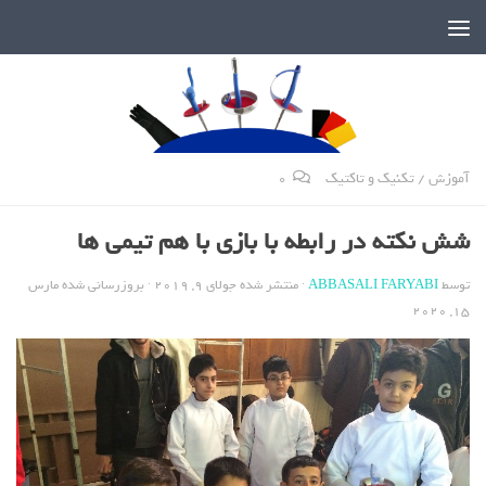
دنیای پر رمز و راز شمشیربازی
آموزش
/
تکنیک و تاکتیک
0
شش نکته در رابطه با بازی با هم تیمی ها
توسط
ABBASALI FARYABI
· منتشر شده
جولای 9, 2019
· بروزرسانی شده
مارس
15, 2020