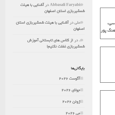
Abbasali Faryabi
در
آشنایی با هیئت
شمشیربازی استان اصفهان
علی
در
آشنایی با هیئت شمشیربازی استان
اسی،
اصفهان
هنگ پور
.
در
از کلاس های تابستانی آموزش
شمشیربازی غفلت نکنیم!
بایگانی‌ها
آگوست 2026
جولای 2026
ژوئن 2026
می 2026