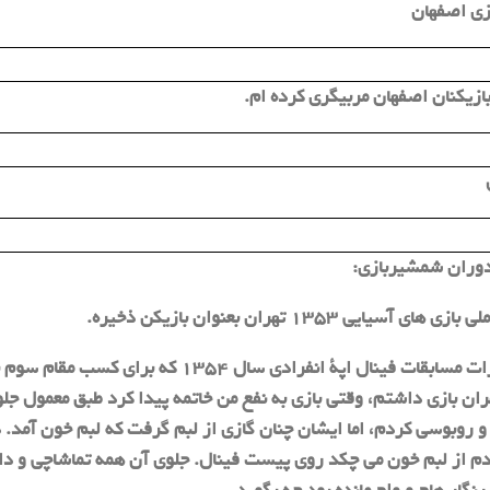
ی اصفهان
بازیکنان اصفهان مربیگری کرده ام.
دوران شمشیربازی:
یی 1353 تهران بعنوان بازیکن ذخیره.
یکی دیگر از این خاطرات مسابقات فینال اپة انفرادی سال 1354 که برای کسب
هران بازی داشتم، وقتی بازی به نفع من خاتمه پیدا کرد طبق معمول جلو
 روبوسی کردم، اما ایشان چنان گازی از لبم گرفت که لبم خون آمد.
م از لبم خون می چکد روی پیست فینال. جلوی آن همه تماشاچی و دا