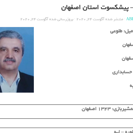
 پیشکسوت استان اصفهان
AB
· منتشر شده
آگوست 24, 2020
· بروزرسانی شده
آگوست 24, 2020
میل:
طلوعی
فهان
حسابداری
ه
مشیربازی:
1343 اصفهان
وره – اپه