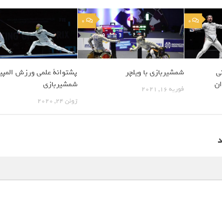
0
0
ی
شمشیربازی با ویلچر
پشتوانة علمی ورزش المپی
ان
شمشیربازی
فوریه 16, 2021
ژوئن 24, 2020
د