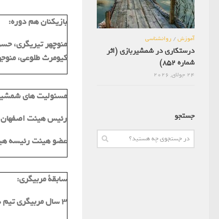
بازیکنان هم دوره:
آموزش
/
روانشناسی
منوچهر تیریگری، حسن 
درستکاری در شمشیربازی (اثر
کیومرث طلوعی، منوجهر
شماره 852)
24 جولای, 2026
مسئولیت های شمشیر
جستجو
رئیس هیئت اصفهان در 
عضو هیئت رئیسه هی
سابقة مربیگری:
3 سال مربیگری تیم دانشگاه اصفهان