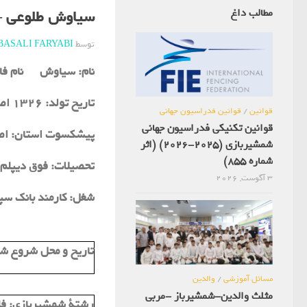
مطالب داغ
سیاوش طلوعی –
توسط
BASALI FARYABI
نام:
سیاوش
نام فا
تاریخ تولد:
1326 اصفهان
قوانین
/
قوانین فدراسیون جهانی
قوانین تکنیکی فدراسیون جهانی
پیشکسوت استان:
اص
شمشیربازی (2025-2026) (اثر
شماره 855)
تحصیلات:
فوق دیپلم 
3 آگوست, 2026
شغل:
کارمند بانک سپ
تاریخ و محل شروع ش
مسائل آموزشی
/
والدین
مثلث والدین-شمشیرباز -مربی
رشتة شمشیربازی:
فل