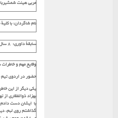
مربی هیئت شمشیرباز
نام شاگردان:
با کلیة 
سابقة داوری:
8 سال
وقایع مهم و خاطرات 
حضور در اردوی تیم ملی بازی های آسیا
بهزاد ذوالفقاری از ت
با ایشان دست دادم و
گذاشتم روی لبم، دید