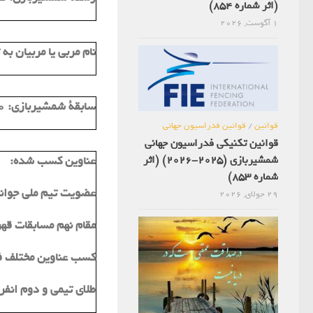
(اثر شماره 854)
1 آگوست, 2026
نام مربی یا مربیان به
سابقة شمشیربازی:
20
قوانین
/
قوانین فدراسیون جهانی
قوانین تکنیکی فدراسیون جهانی
شمشیربازی (2025-2026) (اثر
عناوین کسب شده:
شماره 853)
عضویت تیم ملی جوانان 
29 جولای, 2026
مقام نهم مسابقات قهرمانی ج
کسب عناوین مختلف فل
طلای تیمی و دوم انفر