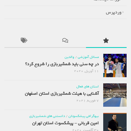
وردپرس
مسائل آموزشی
/
والدین
در چه سنی باید شمشیربازی را شروع کرد؟
11 آوریل, 2020
استان های فعال
آشنایی با هیئت شمشیربازی استان اصفهان
7 فوریه, 2021
بیوگرافی پیشکسوتان
/
دانستنی های شمشیربازی
امین قربانی – پیشکسوت استان تهران
30 آگوست, 2020