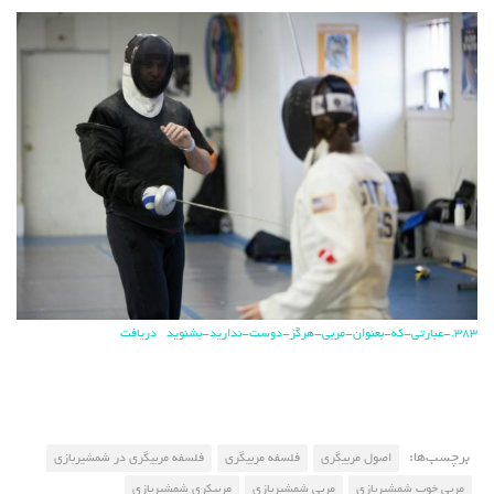
383.-عبارتی-که-بعنوان-مربی-هرگز-دوست-ندارید-بشنوید
دریافت
برچسب‌ها:
اصول مربیگری
فلسفه مربیگری
فلسفه مربیگری در شمشیربازی
مربی خوب شمشیربازی
مربی شمشیربازی
مربیکری شمشیربازی