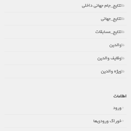
نتایج_جام جهانی داخلی
نتایج_جهانی
نتایج_مسابقات
والدین
وظایف والدین
ویژه والدین
اطلاعات
ورود
خوراک ورودی‌ها