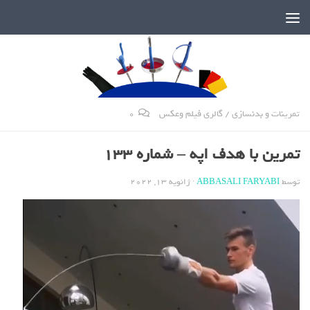
دنیای پر رمز و راز شمشیربازی
تمرینات و بدنسازی
/
گالری فیلم وعکس
0
تمرین با هدف اپه – شماره 133
توسط
ABBASALI FARYABI
·
ژانویه 13, 2022