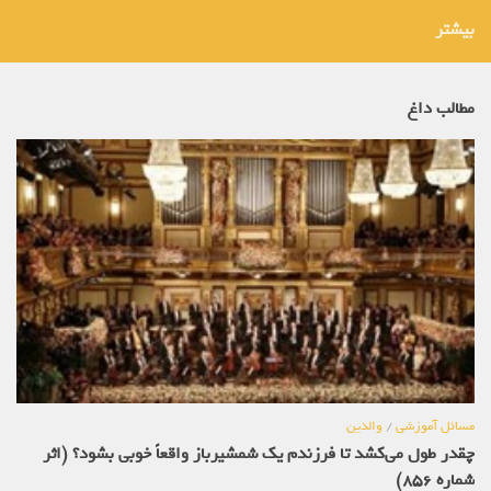
بیشتر
مطالب داغ
مسائل آموزشی
/
والدین
چقدر طول می‌کشد تا فرزندم یک شمشیرباز واقعاً خوبی بشود؟ (اثر
شماره 856)