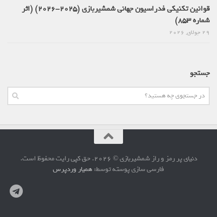
قوانین تکنیکی فدراسیون جهانی شمشیربازی (2025-2026) (اثر
شماره 853)
29 جولای, 2026
جستجو
دنیای پر رمز و راز شمشیربازی © 2026. حق کپی رایت محفوظ است.
فارسی سازی پوسته توسط:
همیار وردپرس