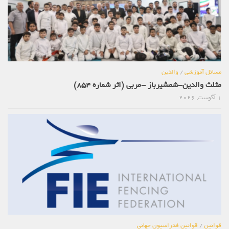
مسائل آموزشی
/
والدین
مثلث والدین-شمشیرباز -مربی (اثر شماره 854)
1 آگوست, 2026
قوانین
/
قوانین فدراسیون جهانی